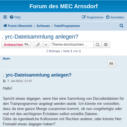
Forum des MEC Arnsdorf
FAQ
Registrieren
Anmelden
S
Foren-Übersicht
Software
TrainProgrammer
u
. yrc-Dateisammlung anlegen?
c
Suche
Erweiterte
Antworten
h
2 Beiträge • Seite
1
von
1
e
Mathi
. yrc-Dateisammlung anlegen?
B
7. Juli 2012, 17:27
e
i
Hallo!
t
r
a
Spricht etwas dagegen, wenn hier eine Sammlung von Decoderdateien für
g
den Trainprogrammer angelegt werden würde. Ich könnte mir vorstellen,
dass da eine ganze Menge zusammen kommt, ob nun vorgefertigte oder
mal mit den wichtigsten Eckdaten selbst erstellte Dateien.
Gibts da irgendwelche Kollisionen mit Rechten anderer, oder könnte Herr
Freiwald etwas dagegen haben?