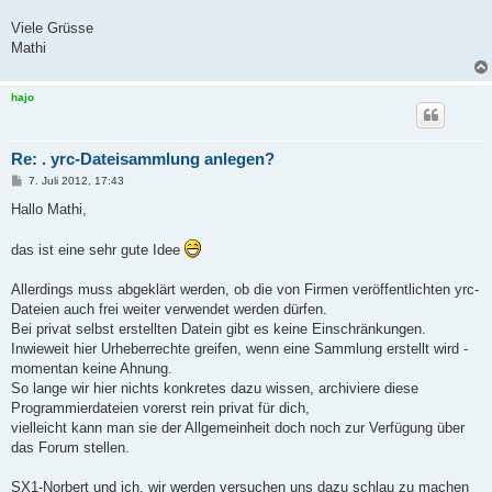
Viele Grüsse
Mathi
hajo
Re: . yrc-Dateisammlung anlegen?
B
7. Juli 2012, 17:43
e
i
Hallo Mathi,
t
r
a
das ist eine sehr gute Idee
g
Allerdings muss abgeklärt werden, ob die von Firmen veröffentlichten yrc-
Dateien auch frei weiter verwendet werden dürfen.
Bei privat selbst erstellten Datein gibt es keine Einschränkungen.
Inwieweit hier Urheberrechte greifen, wenn eine Sammlung erstellt wird -
momentan keine Ahnung.
So lange wir hier nichts konkretes dazu wissen, archiviere diese
Programmierdateien vorerst rein privat für dich,
vielleicht kann man sie der Allgemeinheit doch noch zur Verfügung über
das Forum stellen.
SX1-Norbert und ich, wir werden versuchen uns dazu schlau zu machen