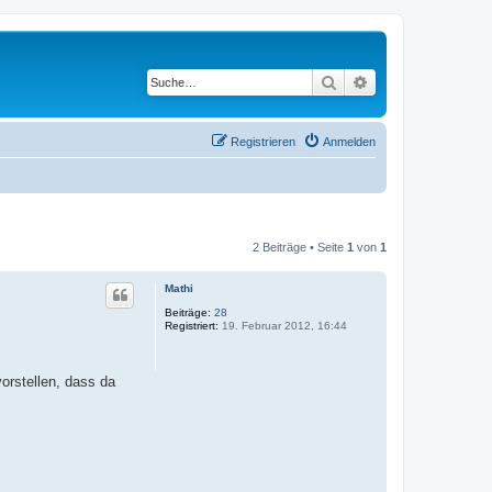
Suche
Erweiterte Suche
Registrieren
Anmelden
2 Beiträge • Seite
1
von
1
Mathi
Beiträge:
28
Registriert:
19. Februar 2012, 16:44
orstellen, dass da