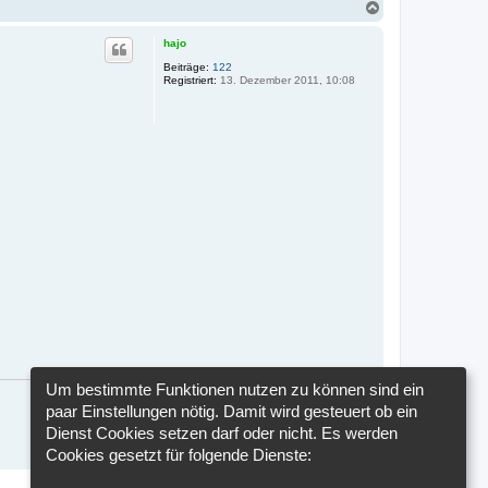
N
a
c
hajo
h
o
Beiträge:
122
Registriert:
13. Dezember 2011, 10:08
b
e
n
Um bestimmte Funktionen nutzen zu können sind ein
paar Einstellungen nötig. Damit wird gesteuert ob ein
Dienst Cookies setzen darf oder nicht. Es werden
Cookies gesetzt für folgende Dienste:
N
a
2 Beiträge • Seite
1
von
1
c