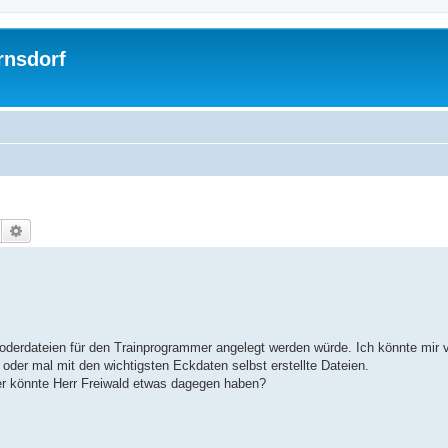
rnsdorf
Suche
Erweiterte Suche
erdateien für den Trainprogrammer angelegt werden würde. Ich könnte mir v
er mal mit den wichtigsten Eckdaten selbst erstellte Dateien.
der könnte Herr Freiwald etwas dagegen haben?