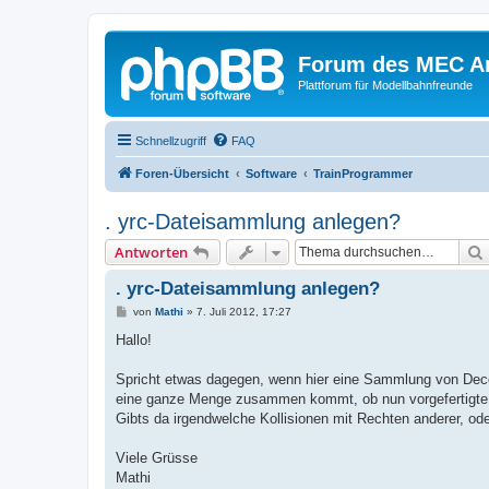
Forum des MEC A
Plattforum für Modellbahnfreunde
Schnellzugriff
FAQ
Foren-Übersicht
Software
TrainProgrammer
. yrc-Dateisammlung anlegen?
Antworten
. yrc-Dateisammlung anlegen?
B
von
Mathi
»
7. Juli 2012, 17:27
e
i
Hallo!
t
r
a
Spricht etwas dagegen, wenn hier eine Sammlung von Decod
g
eine ganze Menge zusammen kommt, ob nun vorgefertigte od
Gibts da irgendwelche Kollisionen mit Rechten anderer, o
Viele Grüsse
Mathi