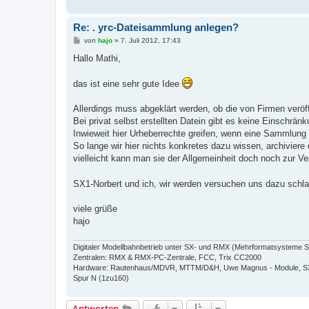
Re: . yrc-Dateisammlung anlegen?
B
von
hajo
»
7. Juli 2012, 17:43
e
i
Hallo Mathi,
t
r
a
das ist eine sehr gute Idee
g
Allerdings muss abgeklärt werden, ob die von Firmen veröff
Bei privat selbst erstellten Datein gibt es keine Einschrän
Inwieweit hier Urheberrechte greifen, wenn eine Sammlung 
So lange wir hier nichts konkretes dazu wissen, archiviere 
vielleicht kann man sie der Allgemeinheit doch noch zur V
SX1-Norbert und ich, wir werden versuchen uns dazu schl
viele grüße
hajo
Digitaler Modellbahnbetrieb unter SX- und RMX (Mehrformatsysteme 
Zentralen: RMX & RMX-PC-Zentrale, FCC, Trix CC2000
Hardware: Rautenhaus/MDVR, MTTM/D&H, Uwe Magnus - Module, SX
Spur N (1zu160)
Antworten