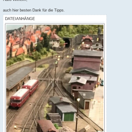
t
r
a
auch hier besten Dank für die Tipps.
g
DATEIANHÄNGE