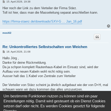
B
15. April 2026, 19:38
e
i
Hier noch der Link zu dem Verteiler der Firma Stärz.
t
Toll ist hier, dass man die Masseleitung separat anschließen kann.
r
a
g
https://firma-staerz.de/downloads/SXV-G ... Jan_16.pdf
mosi62
Re: Unkontrolliertes Selbstschalten von Weichen
B
18. April 2026, 21:08
e
i
Hallo Jörg ,
t
Danke für deine Rückmeldung.
r
a
Da ja schpon komplett Rautenhaus-Kabel im Einsatz sind, wird der
g
Aufbau von neuen Kabeln wohl nicht nötig sein.
Ausser halt das 1.Kabel von Zentrale zum Verteiler
Der Verteiler von Stärz scheint ja ähnlich aufgebaut wie der von D+H, mal
schauen wann wir dazu kommen das alles umzusetzen.
Werde berichten
Um bestimmte Funktionen nutzen zu können sind ein paar
Einstellungen nötig. Damit wird gesteuert ob ein Dienst Cookies
Gruß Uwe
setzen darf oder nicht. Es werden Cookies gesetzt für folgende
Dienste: