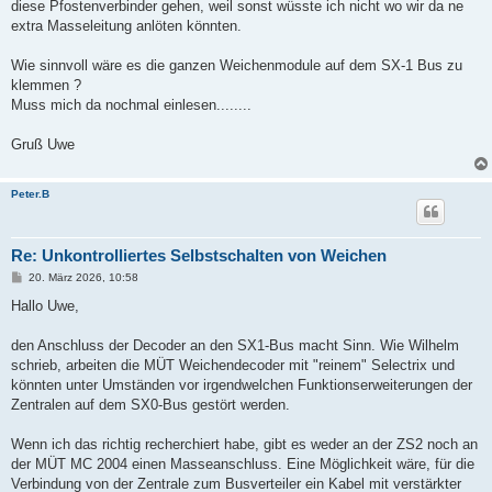
diese Pfostenverbinder gehen, weil sonst wüsste ich nicht wo wir da ne
extra Masseleitung anlöten könnten.
Wie sinnvoll wäre es die ganzen Weichenmodule auf dem SX-1 Bus zu
klemmen ?
Muss mich da nochmal einlesen........
Gruß Uwe
Peter.B
Re: Unkontrolliertes Selbstschalten von Weichen
B
20. März 2026, 10:58
e
i
Hallo Uwe,
t
r
a
den Anschluss der Decoder an den SX1-Bus macht Sinn. Wie Wilhelm
g
schrieb, arbeiten die MÜT Weichendecoder mit "reinem" Selectrix und
könnten unter Umständen vor irgendwelchen Funktionserweiterungen der
Zentralen auf dem SX0-Bus gestört werden.
Wenn ich das richtig recherchiert habe, gibt es weder an der ZS2 noch an
der MÜT MC 2004 einen Masseanschluss. Eine Möglichkeit wäre, für die
Verbindung von der Zentrale zum Busverteiler ein Kabel mit verstärkter