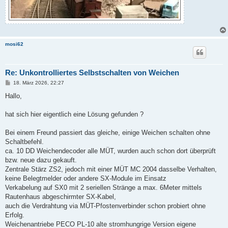
mosi62
Re: Unkontrolliertes Selbstschalten von Weichen
B
18. März 2026, 22:27
e
i
Hallo,
t
r
a
hat sich hier eigentlich eine Lösung gefunden ?
g
Bei einem Freund passiert das gleiche, einige Weichen schalten ohne
Schaltbefehl.
ca. 10 DD Weichendecoder alle MÜT, wurden auch schon dort überprüft
bzw. neue dazu gekauft.
Zentrale Stärz ZS2, jedoch mit einer MÜT MC 2004 dasselbe Verhalten,
keine Belegtmelder oder andere SX-Module im Einsatz
Verkabelung auf SX0 mit 2 seriellen Stränge a max. 6Meter mittels
Rautenhaus abgeschirmter SX-Kabel,
auch die Verdrahtung via MÜT-Pfostenverbinder schon probiert ohne
Erfolg.
Weichenantriebe PECO PL-10 alte stromhungrige Version eigene