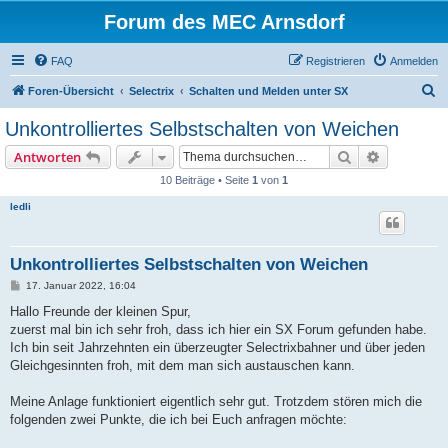
Forum des MEC Arnsdorf
FAQ
Registrieren
Anmelden
S
Foren-Übersicht
Selectrix
Schalten und Melden unter SX
u
Unkontrolliertes Selbstschalten von Weichen
c
Suche
Erweiterte
Antworten
h
10 Beiträge • Seite
1
von
1
e
ledli
Unkontrolliertes Selbstschalten von Weichen
B
17. Januar 2022, 16:04
e
i
Hallo Freunde der kleinen Spur,
t
zuerst mal bin ich sehr froh, dass ich hier ein SX Forum gefunden habe.
r
a
Ich bin seit Jahrzehnten ein überzeugter Selectrixbahner und über jeden
g
Gleichgesinnten froh, mit dem man sich austauschen kann.
Meine Anlage funktioniert eigentlich sehr gut. Trotzdem stören mich die
folgenden zwei Punkte, die ich bei Euch anfragen möchte: