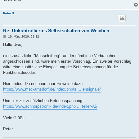
Peter.B
Re: Unkontrolliertes Selbstschalten von Weichen
B
19. März 2026, 21:32
e
i
Hallo Uwe,
t
r
a
eine zusätzliche "Masseleitung", an der sämtliche Verbraucher
g
angeschlossen sind, wäre mein erster Vorschlag. Ein zweiter Vorschlag
wäre eine zusätzliche Einspeisung der Betriebsspannung für die
Funktionsdecoder.
Hier findest Du noch ein paar Hinweise dazu:
https://www.mec-arnsdorf.de/index.php/s ... ensignale/
Und hier zur zusätzlichen Betriebsspannung:
https://www.schnorpstronik.de/index.php ... teiler-v2/
Viele Grüße
Peter