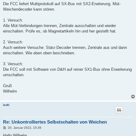
g
Die FCC liefert Multiprotokoll auf SX-Bus mit SX2-Erwiterung. Müt-
Weichendecoder kann stören.
1. Versuch:
Alle Müt-Verbindungen trennen, Zentrale ausschalten und wieder
einschalten. Prüfe es, ob Magnetartikeln hin und her gestellt hat.
2. Versuch:
Auch weitere Versuche: Stärz-Decoder trennen, Zentrale aus und dann
einschalten. Wie eben oben beschrieben.
3. Versuch:
Die FCC soll mit Software von D&H auf reiner SX1-Bus ohne Erweiterung
umschalten.
Gruß
Wilhelm
ledli
Re: Unkontrolliertes Selbstschalten von Weichen
B
20. Januar 2022, 15:39
e
i
Hallo Wilhelm,