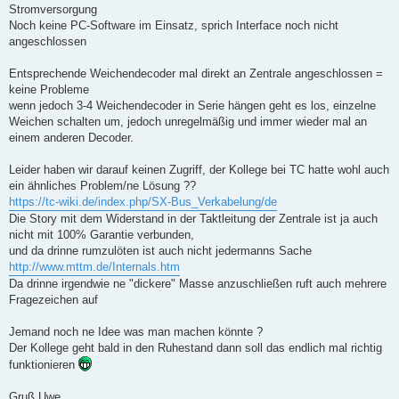
Stromversorgung
Noch keine PC-Software im Einsatz, sprich Interface noch nicht
angeschlossen
Entsprechende Weichendecoder mal direkt an Zentrale angeschlossen =
keine Probleme
wenn jedoch 3-4 Weichendecoder in Serie hängen geht es los, einzelne
Weichen schalten um, jedoch unregelmäßig und immer wieder mal an
einem anderen Decoder.
Leider haben wir darauf keinen Zugriff, der Kollege bei TC hatte wohl auch
ein ähnliches Problem/ne Lösung ??
https://tc-wiki.de/index.php/SX-Bus_Verkabelung/de
Die Story mit dem Widerstand in der Taktleitung der Zentrale ist ja auch
nicht mit 100% Garantie verbunden,
und da drinne rumzulöten ist auch nicht jedermanns Sache
http://www.mttm.de/Internals.htm
Da drinne irgendwie ne "dickere" Masse anzuschließen ruft auch mehrere
Fragezeichen auf
Jemand noch ne Idee was man machen könnte ?
Der Kollege geht bald in den Ruhestand dann soll das endlich mal richtig
funktionieren
Gruß Uwe