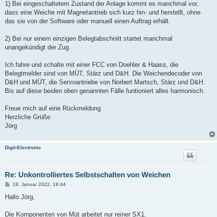
1) Bei eingeschaltetem Zustand der Anlage kommt es manchmal vor,
dass eine Weiche mit Magnetantrieb sich kurz hin- und herstellt, ohne
das sie von der Software oder manuell einen Auftrag erhält.
2) Bei nur einem einzigen Belegtabschnitt startet manchmal
unangekündigt der Zug.
Ich fahre und schalte mit einer FCC von Doehler & Haass, die
Belegtmelder sind von MÜT, Stärz und D&H. Die Weichendecoder von
D&H und MÜT, die Servoantriebe von Norbert Martsch, Stärz und D&H.
Bis auf diese beiden oben genannten Fälle funtioniert alles harmonisch.
Freue mich auf eine Rückmeldung
Herzliche Grüße
Jörg
Digit-Electronic
Re: Unkontrolliertes Selbstschalten von Weichen
B
19. Januar 2022, 18:44
e
i
Hallo Jörg,
t
r
a
Die Komponenten von Müt arbeitet nur reiner SX1.