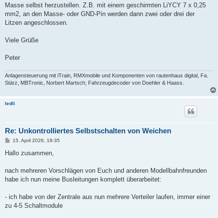
Masse selbst herzustellen. Z.B. mit einem geschirmten LiYCY 7 x 0,25
mm2, an den Masse- oder GND-Pin werden dann zwei oder drei der
Litzen angeschlossen.
Viele Grüße
Peter
Anlagensteuerung mit iTrain, RMXmobile und Komponenten von rautenhaus digital, Fa.
Stärz, MBTronic, Norbert Martsch; Fahrzeugdecoder von Doehler & Haass.
ledli
Re: Unkontrolliertes Selbstschalten von Weichen
B
15. April 2026, 19:35
e
i
Hallo zusammen,
t
r
a
nach mehreren Vorschlägen von Euch und anderen Modellbahnfreunden
g
habe ich nun meine Busleitungen komplett überarbeitet:
- ich habe von der Zentrale aus nun mehrere Verteiler laufen, immer einer
zu 4-5 Schaltmodule