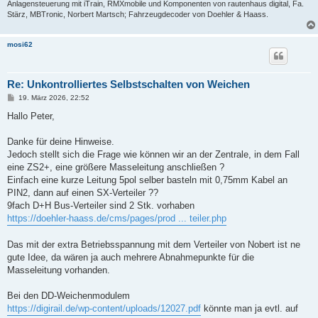
Anlagensteuerung mit iTrain, RMXmobile und Komponenten von rautenhaus digital, Fa.
Stärz, MBTronic, Norbert Martsch; Fahrzeugdecoder von Doehler & Haass.
mosi62
Re: Unkontrolliertes Selbstschalten von Weichen
B
19. März 2026, 22:52
e
i
Hallo Peter,
t
r
a
Danke für deine Hinweise.
g
Jedoch stellt sich die Frage wie können wir an der Zentrale, in dem Fall
eine ZS2+, eine größere Masseleitung anschließen ?
Einfach eine kurze Leitung 5pol selber basteln mit 0,75mm Kabel an
PIN2, dann auf einen SX-Verteiler ??
9fach D+H Bus-Verteiler sind 2 Stk. vorhaben
https://doehler-haass.de/cms/pages/prod ... teiler.php
Das mit der extra Betriebsspannung mit dem Verteiler von Nobert ist ne
gute Idee, da wären ja auch mehrere Abnahmepunkte für die
Masseleitung vorhanden.
Bei den DD-Weichenmodulem
https://digirail.de/wp-content/uploads/12027.pdf
könnte man ja evtl. auf