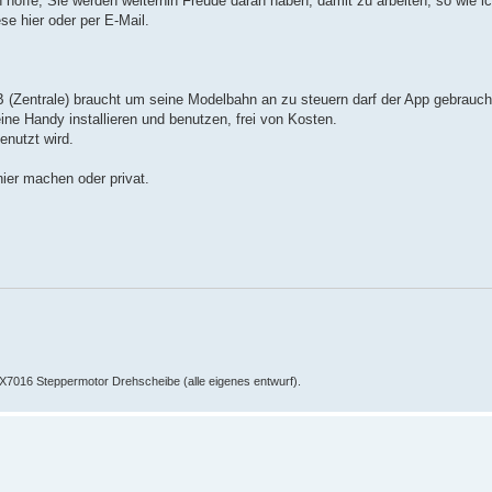
ch hoffe, Sie werden weiterhin Freude daran haben, damit zu arbeiten, so wie ic
se hier oder per E-Mail.
Zentrale) braucht um seine Modelbahn an zu steuern darf der App gebrauch
ine Handy installieren und benutzen, frei von Kosten.
enutzt wird.
ier machen oder privat.
016 Steppermotor Drehscheibe (alle eigenes entwurf).