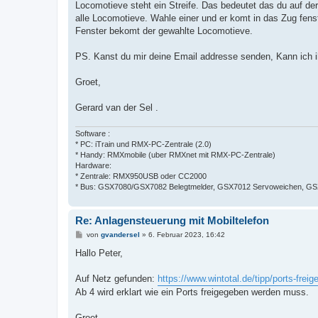
Locomotieve steht ein Streife. Das bedeutet das du auf d
alle Locomotieve. Wahle einer und er komt in das Zug fenst
Fenster bekomt der gewahlte Locomotieve.
PS. Kanst du mir deine Email addresse senden, Kann ich 
Groet,
Gerard van der Sel .
Software :
* PC: iTrain und RMX-PC-Zentrale (2.0)
* Handy: RMXmobile (uber RMXnet mit RMX-PC-Zentrale)
Hardware:
* Zentrale: RMX950USB oder CC2000
* Bus: GSX7080/GSX7082 Belegtmelder, GSX7012 Servoweichen, GSX7
Re: Anlagensteuerung mit Mobiltelefon
B
von
gvandersel
»
6. Februar 2023, 16:42
e
i
Hallo Peter,
t
r
a
Auf Netz gefunden:
https://www.wintotal.de/tipp/ports-freig
g
Ab 4 wird erklart wie ein Ports freigegeben werden muss.
Groet,