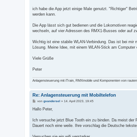
t
r
a
ich habe die App jetzt einige Male genutzt. "Richtiger" Bet
g
werden kann.
Die App lässt sich gut bedienen und die Lokomotiven re
wechseln, auf vier Adressen des RMX1-Busses oder auf zw
Wichtig ist eine stabile WLAN-Verbindung. Das ist bei mir n
Lösung. Meine Idee, mit einem WLAN-Stick am Computer ein
Viele Grüße
Peter
Anlagensteuerung mit iTrain, RMXmobile und Komponenten von rautenh
Re: Anlagensteuerung mit Mobiltelefon
B
von
gvandersel
»
14. April 2023, 19:45
e
i
Hallo Peter,
t
r
a
Ich versuche jetzt Blue Tooth ein zu binden. Da meist der
g
Dauert noch eine weile. Ihre vorschlag die Deutsche tekst
Versuchen sie ein wifi verstarker.