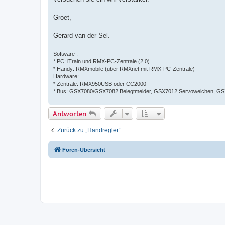
Groet,
Gerard van der Sel.
Software :
* PC: iTrain und RMX-PC-Zentrale (2.0)
* Handy: RMXmobile (uber RMXnet mit RMX-PC-Zentrale)
Hardware:
* Zentrale: RMX950USB oder CC2000
* Bus: GSX7080/GSX7082 Belegtmelder, GSX7012 Servoweichen, GSX7
Antworten
Zurück zu „Handregler“
Foren-Übersicht