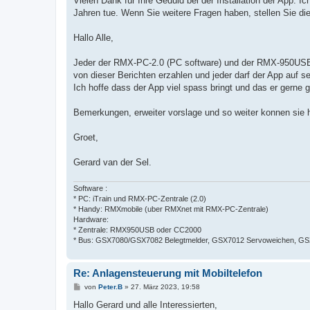
Vielen Dank für Ihre Geduld bei der Installation der App. I
g
Jahren tue. Wenn Sie weitere Fragen haben, stellen Sie die
Hallo Alle,
Jeder der RMX-PC-2.0 (PC software) und der RMX-950USB (
von dieser Berichten erzahlen und jeder darf der App auf se
Ich hoffe dass der App viel spass bringt und das er gerne g
Bemerkungen, erweiter vorslage und so weiter konnen sie h
Groet,
Gerard van der Sel.
Software :
* PC: iTrain und RMX-PC-Zentrale (2.0)
* Handy: RMXmobile (uber RMXnet mit RMX-PC-Zentrale)
Hardware:
* Zentrale: RMX950USB oder CC2000
* Bus: GSX7080/GSX7082 Belegtmelder, GSX7012 Servoweichen, GSX7
Re: Anlagensteuerung mit Mobiltelefon
B
von
Peter.B
»
27. März 2023, 19:58
e
i
Hallo Gerard und alle Interessierten,