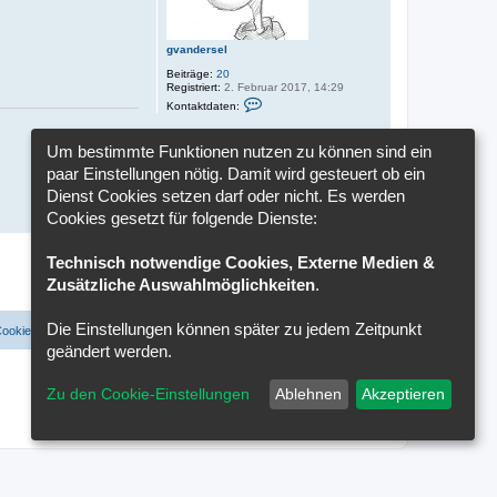
gvandersel
Beiträge:
20
Registriert:
2. Februar 2017, 14:29
K
Kontaktdaten:
o
n
t
Um bestimmte Funktionen nutzen zu können sind ein
a
k
paar Einstellungen nötig. Damit wird gesteuert ob ein
t
Dienst Cookies setzen darf oder nicht. Es werden
d
a
Cookies gesetzt für folgende Dienste:
N
t
a
e
n
1
2
c
Vorherige
17 Beiträge
Technisch notwendige Cookies, Externe Medien &
v
h
o
o
Zusätzliche Auswahlmöglichkeiten
.
Gehe zu
n
b
g
e
v
n
Die Einstellungen können später zu jedem Zeitpunkt
a
Cookies löschen
Cookie-Einstellungen
Alle Zeiten sind
UTC+02:00
n
geändert werden.
d
e
r
Zu den Cookie-Einstellungen
Ablehnen
Akzeptieren
s
e
l