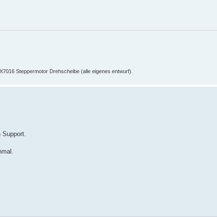
016 Steppermotor Drehscheibe (alle eigenes entwurf).
n Support.
nmal.