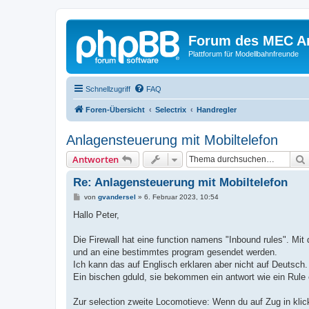
Forum des MEC A
Plattforum für Modellbahnfreunde
Schnellzugriff
FAQ
Foren-Übersicht
Selectrix
Handregler
Anlagensteuerung mit Mobiltelefon
Antworten
Re: Anlagensteuerung mit Mobiltelefon
B
von
gvandersel
»
6. Februar 2023, 10:54
e
i
Hallo Peter,
t
r
a
Die Firewall hat eine function namens "Inbound rules". M
g
und an eine bestimmtes program gesendet werden.
Ich kann das auf Englisch erklaren aber nicht auf Deutsch.
Ein bischen gduld, sie bekommen ein antwort wie ein Rule
Zur selection zweite Locomotieve: Wenn du auf Zug in kli