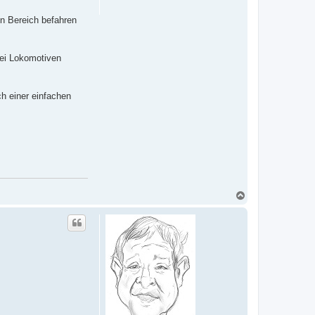
n
in Bereich befahren
ei Lokomotiven
ch einer einfachen
N
a
c
h
o
b
e
n