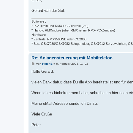
Gerard van der Sel.
Software :
* PC: iTrain und RMX-PC-Zentrale (2.0)
* Handy: RMXmobile (uber RMXnet mit RMX-PC-Zentrale)
Hardware:
* Zentrale: RMX950USB oder CC2000
* Bus: GSX7080/GSX7082 Belegtmelder, GSX7012 Servoweichen, GSX7
Re: Anlagensteuerung mit Mobiltelefon
B
von
Peter.B
»
6. Februar 2023, 17:02
e
i
Hallo Gerard,
t
r
a
vielen Dank dafür, dass Du die App bereitstellst und für de
g
Wenn ich es hinbekommen habe, schreibe ich hier noch ei
Meine eMail-Adresse sende ich Dir zu.
Viele Grüße
Peter