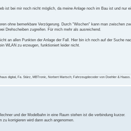
rieb ist bei mir noch nicht möglich, da meine Anlage noch im Bau ist und nur e
agieren ohne bemerkbare Verzögerung. Durch "Wischen" kann man zwischen zw
ei Drehscheiben zugreifen. Für mich mehr als ausreichend.
icht an allen Punkten der Anlage der Fall. Hier bin ich noch auf der Suche na
 WLAN zu erzeugen, funktioniert leider nicht.
aus digital, Fa. Stärz, MBTronic, Norbert Martsch; Fahrzeugdecoder von Doehler & Haass.
 Rechner und der Modelbahn in eine Raum stehen ist die verbindung kurzer.
en zu korrigieren wird dann auch angenomen.