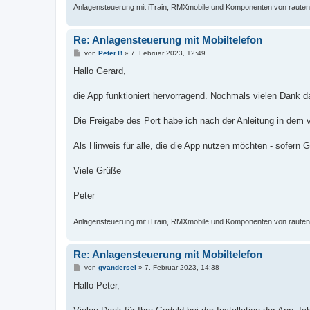
Anlagensteuerung mit iTrain, RMXmobile und Komponenten von rautenh
Re: Anlagensteuerung mit Mobiltelefon
B
von
Peter.B
»
7. Februar 2023, 12:49
e
i
Hallo Gerard,
t
r
a
die App funktioniert hervorragend. Nochmals vielen Dank da
g
Die Freigabe des Port habe ich nach der Anleitung in dem v
Als Hinweis für alle, die die App nutzen möchten - sofern 
Viele Grüße
Peter
Anlagensteuerung mit iTrain, RMXmobile und Komponenten von rautenh
Re: Anlagensteuerung mit Mobiltelefon
B
von
gvandersel
»
7. Februar 2023, 14:38
e
i
Hallo Peter,
t
r
a