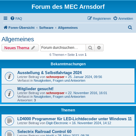
Forum des MEC Arnsdorf
FAQ
Registrieren
Anmelden
S
Foren-Übersicht
Software
Allgemeines
u
Allgemeines
c
Suche
Erweiterte Suche
Neues Thema
h
6 Themen • Seite
1
von
1
e
Bekanntmachungen
Ausstellung & Selbstfahrtage 2024
Letzter Beitrag von
schnorpser
«
25. Januar 2024, 09:56
Verfasst in
Neuigkeiten, Fragen und Antworten
Mitglieder gesucht!
Letzter Beitrag von
schnorpser
«
22. November 2016, 16:01
Verfasst in
Neuigkeiten, Fragen und Antworten
Antworten:
3
Themen
LD4000 Programmer für LED-Lichtdecoder unter Windows 11
Letzter Beitrag von
Digit-Electronic
«
16. November 2024, 14:12
Selectrix Railroad Control 60
Letzter Beitrag von
HorN
«
28. März 2022, 08:28