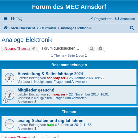
Forum des MEC Arnsdorf
FAQ
Registrieren
Anmelden
S
Foren-Übersicht
Elektronik
Analoge Elektronik
u
Analoge Elektronik
c
Suche
Erweiterte Suche
Neues Thema
h
1 Thema • Seite
1
von
1
e
Bekanntmachungen
Ausstellung & Selbstfahrtage 2024
Letzter Beitrag von
schnorpser
«
25. Januar 2024, 09:56
Verfasst in
Neuigkeiten, Fragen und Antworten
Mitglieder gesucht!
Letzter Beitrag von
schnorpser
«
22. November 2016, 16:01
Verfasst in
Neuigkeiten, Fragen und Antworten
Antworten:
3
Themen
analog Schalten und digital fahren
Letzter Beitrag von
hajo
«
6. Februar 2012, 11:56
Antworten:
1
Neues Thema