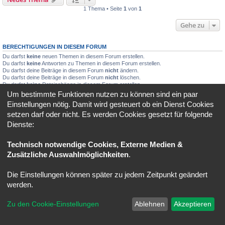
1 Thema • Seite
1
von
1
Gehe zu
BERECHTIGUNGEN IN DIESEM FORUM
Du darfst
keine
neuen Themen in diesem Forum erstellen.
Du darfst
keine
Antworten zu Themen in diesem Forum erstellen.
Du darfst deine Beiträge in diesem Forum
nicht
ändern.
Du darfst deine Beiträge in diesem Forum
nicht
löschen.
Du darfst
keine
Dateianhänge in diesem Forum erstellen.
Um bestimmte Funktionen nutzen zu können sind ein paar
Foren-Übersicht
Alle Zeiten sind
UTC+02:00
Einstellungen nötig. Damit wird gesteuert ob ein Dienst Cookies
setzen darf oder nicht. Es werden Cookies gesetzt für folgende
Powered by
phpBB
® Forum Software © phpBB Limited
Dienste:
Deutsche Übersetzung durch
phpBB.de
Datenschutz
|
Nutzungsbedingungen
Technisch notwendige Cookies, Externe Medien &
Zusätzliche Auswahlmöglichkeiten
.
Die Einstellungen können später zu jedem Zeitpunkt geändert
werden.
Zu den Cookie-Einstellungen
Ablehnen
Akzeptieren