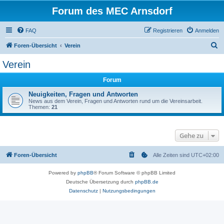
Forum des MEC Arnsdorf
FAQ
Registrieren
Anmelden
S
Foren-Übersicht
Verein
u
Verein
c
Forum
h
e
Neuigkeiten, Fragen und Antworten
News aus dem Verein, Fragen und Antworten rund um die Vereinsarbeit.
Themen:
21
Gehe zu
Foren-Übersicht
Alle Zeiten sind
UTC+02:00
Powered by
phpBB
® Forum Software © phpBB Limited
Deutsche Übersetzung durch
phpBB.de
Datenschutz
|
Nutzungsbedingungen