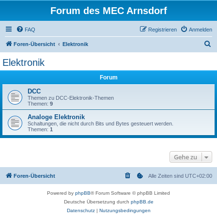
Forum des MEC Arnsdorf
FAQ
Registrieren
Anmelden
S
Foren-Übersicht
Elektronik
u
Elektronik
c
Forum
h
e
DCC
Themen zu DCC-Elektronik-Themen
Themen:
9
Analoge Elektronik
Schaltungen, die nicht durch Bits und Bytes gesteuert werden.
Themen:
1
Gehe zu
Foren-Übersicht
Alle Zeiten sind
UTC+02:00
Powered by
phpBB
® Forum Software © phpBB Limited
Deutsche Übersetzung durch
phpBB.de
Datenschutz
|
Nutzungsbedingungen