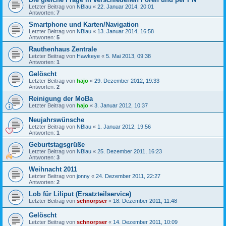
Letzter Beitrag von
NBlau
«
22. Januar 2014, 20:01
Antworten:
7
Smartphone und Karten/Navigation
Letzter Beitrag von
NBlau
«
13. Januar 2014, 16:58
Antworten:
5
Rauthenhaus Zentrale
Letzter Beitrag von
Hawkeye
«
5. Mai 2013, 09:38
Antworten:
1
Gelöscht
Letzter Beitrag von
hajo
«
29. Dezember 2012, 19:33
Antworten:
2
Reinigung der MoBa
Letzter Beitrag von
hajo
«
3. Januar 2012, 10:37
Neujahrswünsche
Letzter Beitrag von
NBlau
«
1. Januar 2012, 19:56
Antworten:
1
Geburtstagsgrüße
Letzter Beitrag von
NBlau
«
25. Dezember 2011, 16:23
Antworten:
3
Weihnacht 2011
Letzter Beitrag von
jonny
«
24. Dezember 2011, 22:27
Antworten:
2
Lob für Liliput (Ersatzteilservice)
Letzter Beitrag von
schnorpser
«
18. Dezember 2011, 11:48
Gelöscht
Letzter Beitrag von
schnorpser
«
14. Dezember 2011, 10:09