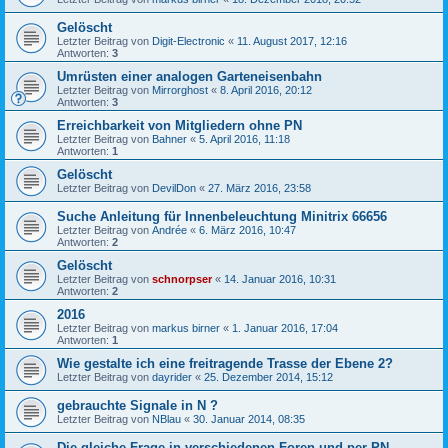
Gelöscht
Letzter Beitrag von
Digit-Electronic
«
11. August 2017, 12:16
Antworten:
3
Umrüsten einer analogen Garteneisenbahn
Letzter Beitrag von
Mirrorghost
«
8. April 2016, 20:12
Antworten:
3
Erreichbarkeit von Mitgliedern ohne PN
Letzter Beitrag von
Bahner
«
5. April 2016, 11:18
Antworten:
1
Gelöscht
Letzter Beitrag von
DevilDon
«
27. März 2016, 23:58
Suche Anleitung für Innenbeleuchtung Minitrix 66656
Letzter Beitrag von
Andrée
«
6. März 2016, 10:47
Antworten:
2
Gelöscht
Letzter Beitrag von
schnorpser
«
14. Januar 2016, 10:31
Antworten:
2
2016
Letzter Beitrag von
markus birner
«
1. Januar 2016, 17:04
Antworten:
1
Wie gestalte ich eine freitragende Trasse der Ebene 2?
Letzter Beitrag von
dayrider
«
25. Dezember 2014, 15:12
gebrauchte Signale in N ?
Letzter Beitrag von
NBlau
«
30. Januar 2014, 08:35
Die gleiche Frage in verschiedenen Foren und per PN