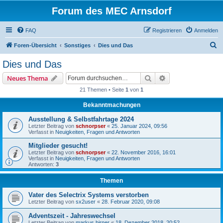
Forum des MEC Arnsdorf
FAQ
Registrieren
Anmelden
S
Foren-Übersicht
Sonstiges
Dies und Das
u
Dies und Das
c
Suche
Erweiterte Suche
Neues Thema
h
21 Themen • Seite
1
von
1
e
Bekanntmachungen
Ausstellung & Selbstfahrtage 2024
Letzter Beitrag von
schnorpser
«
25. Januar 2024, 09:56
Verfasst in
Neuigkeiten, Fragen und Antworten
Mitglieder gesucht!
Letzter Beitrag von
schnorpser
«
22. November 2016, 16:01
Verfasst in
Neuigkeiten, Fragen und Antworten
Antworten:
3
Themen
Vater des Selectrix Systems verstorben
Letzter Beitrag von
sx2user
«
28. Februar 2020, 09:08
Adventszeit - Jahreswechsel
Letzter Beitrag von
markus birner
«
18. Dezember 2018, 20:52