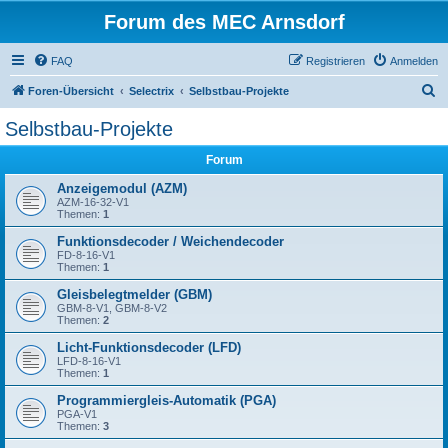
Forum des MEC Arnsdorf
FAQ
Registrieren
Anmelden
S
Foren-Übersicht
Selectrix
Selbstbau-Projekte
u
Selbstbau-Projekte
c
Forum
h
e
Anzeigemodul (AZM)
AZM-16-32-V1
Themen:
1
Funktionsdecoder / Weichendecoder
FD-8-16-V1
Themen:
1
Gleisbelegtmelder (GBM)
GBM-8-V1, GBM-8-V2
Themen:
2
Licht-Funktionsdecoder (LFD)
LFD-8-16-V1
Themen:
1
Programmiergleis-Automatik (PGA)
PGA-V1
Themen:
3