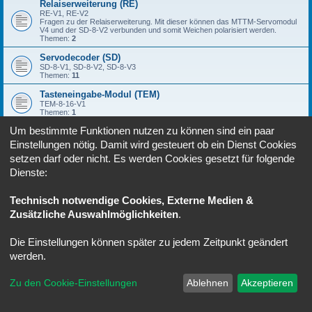
Relaiserweiterung (RE)
RE-V1, RE-V2
Fragen zu der Relaiserweiterung. Mit dieser können das MTTM-Servomodul
V4 und der SD-8-V2 verbunden und somit Weichen polarisiert werden.
Themen:
2
Servodecoder (SD)
SD-8-V1, SD-8-V2, SD-8-V3
Themen:
11
Tasteneingabe-Modul (TEM)
TEM-8-16-V1
Themen:
1
Um bestimmte Funktionen nutzen zu können sind ein paar
Verteiler (VT)
VT-V1, VT-V2
Einstellungen nötig. Damit wird gesteuert ob ein Dienst Cookies
setzen darf oder nicht. Es werden Cookies gesetzt für folgende
Dienste:
Gehe zu
Technisch notwendige Cookies, Externe Medien &
Foren-Übersicht
Alle Zeiten sind
UTC+02:00
Zusätzliche Auswahlmöglichkeiten
.
Powered by
phpBB
® Forum Software © phpBB Limited
Die Einstellungen können später zu jedem Zeitpunkt geändert
Deutsche Übersetzung durch
phpBB.de
werden.
Datenschutz
|
Nutzungsbedingungen
Zu den Cookie-Einstellungen
Ablehnen
Akzeptieren