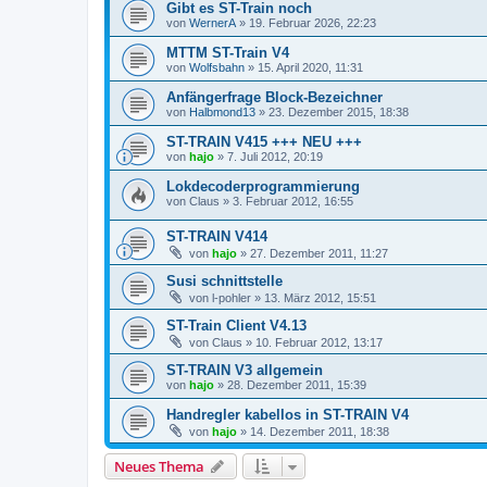
Gibt es ST-Train noch
von
WernerA
»
19. Februar 2026, 22:23
MTTM ST-Train V4
von
Wolfsbahn
»
15. April 2020, 11:31
Anfängerfrage Block-Bezeichner
von
Halbmond13
»
23. Dezember 2015, 18:38
ST-TRAIN V415 +++ NEU +++
von
hajo
»
7. Juli 2012, 20:19
Lokdecoderprogrammierung
von
Claus
»
3. Februar 2012, 16:55
ST-TRAIN V414
von
hajo
»
27. Dezember 2011, 11:27
Susi schnittstelle
von
l-pohler
»
13. März 2012, 15:51
ST-Train Client V4.13
von
Claus
»
10. Februar 2012, 13:17
ST-TRAIN V3 allgemein
von
hajo
»
28. Dezember 2011, 15:39
Handregler kabellos in ST-TRAIN V4
von
hajo
»
14. Dezember 2011, 18:38
Neues Thema