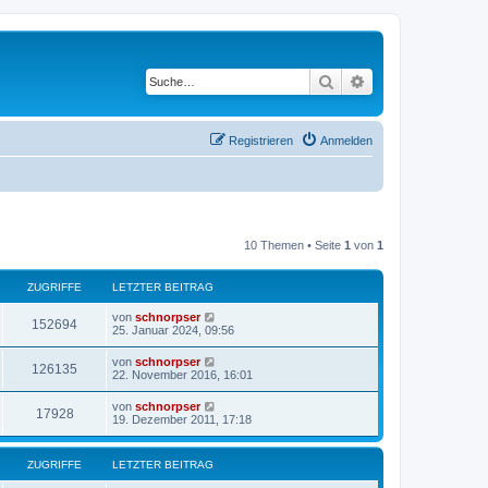
Suche
Erweiterte Suche
Registrieren
Anmelden
10 Themen • Seite
1
von
1
ZUGRIFFE
LETZTER BEITRAG
von
schnorpser
152694
25. Januar 2024, 09:56
von
schnorpser
126135
22. November 2016, 16:01
von
schnorpser
17928
19. Dezember 2011, 17:18
ZUGRIFFE
LETZTER BEITRAG