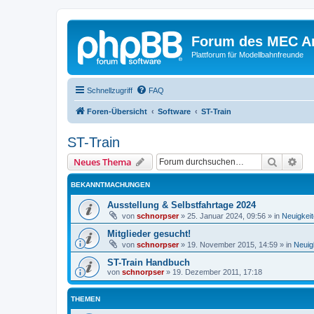
Forum des MEC A
Plattforum für Modellbahnfreunde
Schnellzugriff
FAQ
Foren-Übersicht
Software
ST-Train
ST-Train
Suche
Erw
Neues Thema
BEKANNTMACHUNGEN
Ausstellung & Selbstfahrtage 2024
von
schnorpser
»
25. Januar 2024, 09:56
» in
Neuigkei
Mitglieder gesucht!
von
schnorpser
»
19. November 2015, 14:59
» in
Neuig
ST-Train Handbuch
von
schnorpser
»
19. Dezember 2011, 17:18
THEMEN