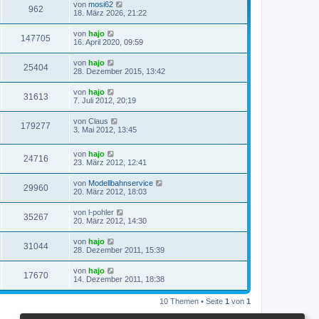
von
mosi62
962
18. März 2026, 21:22
von
hajo
147705
16. April 2020, 09:59
von
hajo
25404
28. Dezember 2015, 13:42
von
hajo
31613
7. Juli 2012, 20:19
von
Claus
179277
3. Mai 2012, 13:45
von
hajo
24716
23. März 2012, 12:41
von
Modellbahnservice
29960
20. März 2012, 18:03
von
l-pohler
35267
20. März 2012, 14:30
von
hajo
31044
28. Dezember 2011, 15:39
von
hajo
17670
14. Dezember 2011, 18:38
10 Themen • Seite
1
von
1