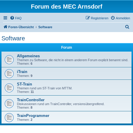
Forum des MEC Arnsdorf
FAQ
Registrieren
Anmelden
S
Foren-Übersicht
Software
u
Software
c
Forum
h
e
Allgemeines
Themen zu Software, die nicht in einem anderem Forum explizit benannt sind.
Themen:
6
iTrain
Themen:
9
ST-Train
Themen rund um ST-Train von MTTM.
Themen:
11
TrainController
Diskussionen rund um TrainController, versionsübergreifend.
Themen:
8
TrainProgrammer
Themen:
2