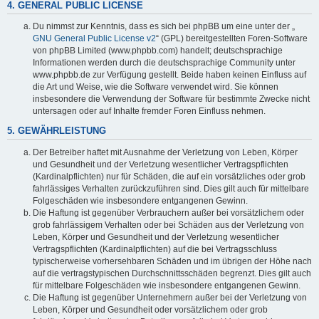
4. GENERAL PUBLIC LICENSE
Du nimmst zur Kenntnis, dass es sich bei phpBB um eine unter der „
GNU General Public License v2
“ (GPL) bereitgestellten Foren-Software
von phpBB Limited (www.phpbb.com) handelt; deutschsprachige
Informationen werden durch die deutschsprachige Community unter
www.phpbb.de zur Verfügung gestellt. Beide haben keinen Einfluss auf
die Art und Weise, wie die Software verwendet wird. Sie können
insbesondere die Verwendung der Software für bestimmte Zwecke nicht
untersagen oder auf Inhalte fremder Foren Einfluss nehmen.
5. GEWÄHRLEISTUNG
Der Betreiber haftet mit Ausnahme der Verletzung von Leben, Körper
und Gesundheit und der Verletzung wesentlicher Vertragspflichten
(Kardinalpflichten) nur für Schäden, die auf ein vorsätzliches oder grob
fahrlässiges Verhalten zurückzuführen sind. Dies gilt auch für mittelbare
Folgeschäden wie insbesondere entgangenen Gewinn.
Die Haftung ist gegenüber Verbrauchern außer bei vorsätzlichem oder
grob fahrlässigem Verhalten oder bei Schäden aus der Verletzung von
Leben, Körper und Gesundheit und der Verletzung wesentlicher
Vertragspflichten (Kardinalpflichten) auf die bei Vertragsschluss
typischerweise vorhersehbaren Schäden und im übrigen der Höhe nach
auf die vertragstypischen Durchschnittsschäden begrenzt. Dies gilt auch
für mittelbare Folgeschäden wie insbesondere entgangenen Gewinn.
Die Haftung ist gegenüber Unternehmern außer bei der Verletzung von
Leben, Körper und Gesundheit oder vorsätzlichem oder grob