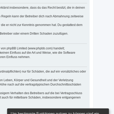
erklärst insbesondere, dass du das Recht besitzt, die in deinen
n Regeln kann der Betreiber dich nach Abmahnung zeitweise
er die er nicht zur Kenntnis genommen hat. Du gestattest dem
 Betreiber oder einem Dritten Schaden zuzufügen.
re von phpBB Limited (www.phpbb.com) handelt;
inen Einfluss auf die Art und Weise, wie die Software
oren Einfluss nehmen.
inalpflichten) nur für Schäden, die auf ein vorsätzliches oder
von Leben, Körper und Gesundheit und der Verletzung
r Höhe nach auf die vertragstypischen Durchschnittsschäden
sigem Verhalten des Betreibers auf die bei Vertragsschluss
lt auch für mittelbare Schäden, insbesondere entgangenen
Um bestimmte Funktionen nutzen zu können sind ein