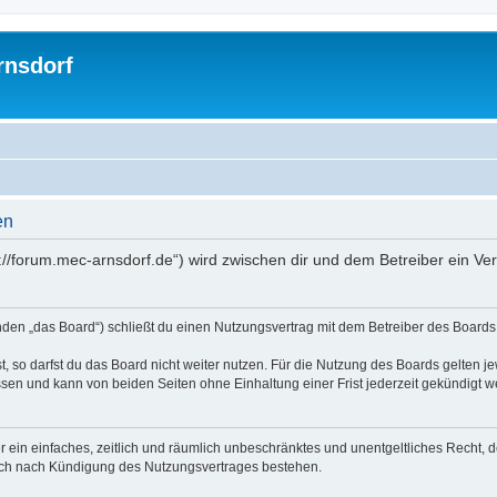
rnsdorf
en
://forum.mec-arnsdorf.de“) wird zwischen dir und dem Betreiber ein V
den „das Board“) schließt du einen Nutzungsvertrag mit dem Betreiber des Boards a
 so darfst du das Board nicht weiter nutzen. Für die Nutzung des Boards gelten jew
sen und kann von beiden Seiten ohne Einhaltung einer Frist jederzeit gekündigt w
ber ein einfaches, zeitlich und räumlich unbeschränktes und unentgeltliches Recht
auch nach Kündigung des Nutzungsvertrages bestehen.