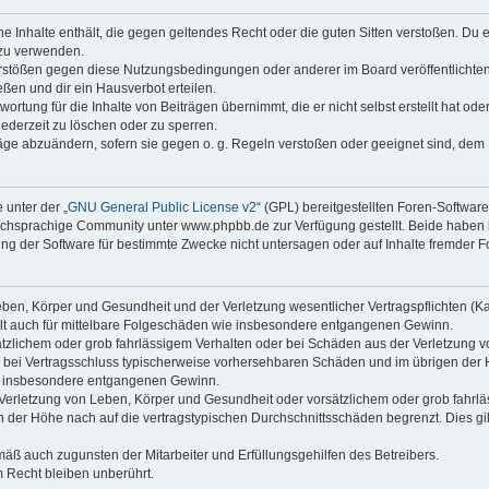
ine Inhalte enthält, die gegen geltendes Recht oder die guten Sitten verstoßen. Du 
 zu verwenden.
erstößen gegen diese Nutzungsbedingungen oder anderer im Board veröffentlichte
ßen und dir ein Hausverbot erteilen.
ortung für die Inhalte von Beiträgen übernimmt, die er nicht selbst erstellt hat od
jederzeit zu löschen oder zu sperren.
räge abzuändern, sofern sie gegen o. g. Regeln verstoßen oder geeignet sind, dem
 unter der „
GNU General Public License v2
“ (GPL) bereitgestellten Foren-Softwa
chsprachige Community unter www.phpbb.de zur Verfügung gestellt. Beide haben ke
g der Software für bestimmte Zwecke nicht untersagen oder auf Inhalte fremder F
ben, Körper und Gesundheit und der Verletzung wesentlicher Vertragspflichten (Kard
gilt auch für mittelbare Folgeschäden wie insbesondere entgangenen Gewinn.
ätzlichem oder grob fahrlässigem Verhalten oder bei Schäden aus der Verletzung 
 die bei Vertragsschluss typischerweise vorhersehbaren Schäden und im übrigen de
wie insbesondere entgangenen Gewinn.
erletzung von Leben, Körper und Gesundheit oder vorsätzlichem oder grob fahrläs
der Höhe nach auf die vertragstypischen Durchschnittsschäden begrenzt. Dies gi
mäß auch zugunsten der Mitarbeiter und Erfüllungsgehilfen des Betreibers.
 Recht bleiben unberührt.