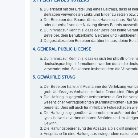
3. PFLICHTEN DES NUTZERS
Du erklärst mit der Erstellung eines Beitrags, dass er ke
Beiträgen verwendeten Links und Bilder zu setzen bzw.
Der Betreiber des Boards übt das Hausrecht aus. Bei V
oder dauerhaft von der Nutzung dieses Boards ausschlie
Du nimmst zur Kenntnis, dass der Betreiber keine Verantw
Betreiber, dein Benutzerkonto, Beiträge und Funktionen 
Du gestattest dem Betreiber darüber hinaus, deine Beit
4. GENERAL PUBLIC LICENSE
Du nimmst zur Kenntnis, dass es sich bei phpBB um eine
deutschsprachige Informationen werden durch die deuts
verwendet wird. Sie können insbesondere die Verwendun
5. GEWÄHRLEISTUNG
Der Betreiber haftet mit Ausnahme der Verletzung von Le
grob fahrlässiges Verhalten zurückzuführen sind. Dies 
Die Haftung ist gegenüber Verbrauchern außer bei vors
wesentlicher Vertragspflichten (Kardinalpflichten) auf
begrenzt. Dies gilt auch für mittelbare Folgeschäden 
Die Haftung ist gegenüber Unternehmern außer bei der V
typischerweise vorhersehbaren Schäden und im Übrigen 
Gewinn.
Die Haftungsbegrenzung der Absätze a bis c gilt sinnge
Ansprüche für eine Haftung aus zwingendem nationalem