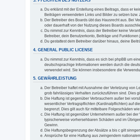
3. PFLICHTEN DES NUTZERS
Du erklärst mit der Erstellung eines Beitrags, dass er ke
Beiträgen verwendeten Links und Bilder zu setzen bzw.
Der Betreiber des Boards übt das Hausrecht aus. Bei V
oder dauerhaft von der Nutzung dieses Boards ausschlie
Du nimmst zur Kenntnis, dass der Betreiber keine Verantw
Betreiber, dein Benutzerkonto, Beiträge und Funktionen 
Du gestattest dem Betreiber darüber hinaus, deine Beit
4. GENERAL PUBLIC LICENSE
Du nimmst zur Kenntnis, dass es sich bei phpBB um eine
deutschsprachige Informationen werden durch die deuts
verwendet wird. Sie können insbesondere die Verwendun
5. GEWÄHRLEISTUNG
Der Betreiber haftet mit Ausnahme der Verletzung von Le
grob fahrlässiges Verhalten zurückzuführen sind. Dies 
Die Haftung ist gegenüber Verbrauchern außer bei vors
wesentlicher Vertragspflichten (Kardinalpflichten) auf
begrenzt. Dies gilt auch für mittelbare Folgeschäden 
Die Haftung ist gegenüber Unternehmern außer bei der V
typischerweise vorhersehbaren Schäden und im Übrigen 
Gewinn.
Die Haftungsbegrenzung der Absätze a bis c gilt sinnge
Ansprüche für eine Haftung aus zwingendem nationalem