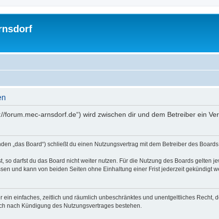
rnsdorf
en
://forum.mec-arnsdorf.de“) wird zwischen dir und dem Betreiber ein V
den „das Board“) schließt du einen Nutzungsvertrag mit dem Betreiber des Boards a
 so darfst du das Board nicht weiter nutzen. Für die Nutzung des Boards gelten jew
sen und kann von beiden Seiten ohne Einhaltung einer Frist jederzeit gekündigt w
ber ein einfaches, zeitlich und räumlich unbeschränktes und unentgeltliches Recht
auch nach Kündigung des Nutzungsvertrages bestehen.