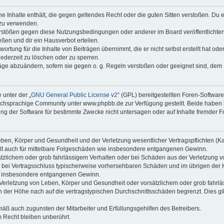
ine Inhalte enthält, die gegen geltendes Recht oder die guten Sitten verstoßen. Du 
 zu verwenden.
erstößen gegen diese Nutzungsbedingungen oder anderer im Board veröffentlichte
ßen und dir ein Hausverbot erteilen.
ortung für die Inhalte von Beiträgen übernimmt, die er nicht selbst erstellt hat od
jederzeit zu löschen oder zu sperren.
räge abzuändern, sofern sie gegen o. g. Regeln verstoßen oder geeignet sind, dem
 unter der „
GNU General Public License v2
“ (GPL) bereitgestellten Foren-Softwa
chsprachige Community unter www.phpbb.de zur Verfügung gestellt. Beide haben ke
g der Software für bestimmte Zwecke nicht untersagen oder auf Inhalte fremder F
ben, Körper und Gesundheit und der Verletzung wesentlicher Vertragspflichten (Kard
gilt auch für mittelbare Folgeschäden wie insbesondere entgangenen Gewinn.
ätzlichem oder grob fahrlässigem Verhalten oder bei Schäden aus der Verletzung 
 die bei Vertragsschluss typischerweise vorhersehbaren Schäden und im übrigen de
wie insbesondere entgangenen Gewinn.
erletzung von Leben, Körper und Gesundheit oder vorsätzlichem oder grob fahrläs
der Höhe nach auf die vertragstypischen Durchschnittsschäden begrenzt. Dies gi
mäß auch zugunsten der Mitarbeiter und Erfüllungsgehilfen des Betreibers.
 Recht bleiben unberührt.