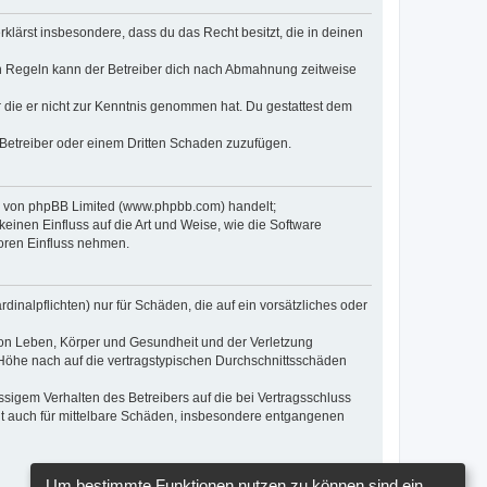
erklärst insbesondere, dass du das Recht besitzt, die in deinen
n Regeln kann der Betreiber dich nach Abmahnung zeitweise
er die er nicht zur Kenntnis genommen hat. Du gestattest dem
 Betreiber oder einem Dritten Schaden zuzufügen.
re von phpBB Limited (www.phpbb.com) handelt;
inen Einfluss auf die Art und Weise, wie die Software
oren Einfluss nehmen.
inalpflichten) nur für Schäden, die auf ein vorsätzliches oder
von Leben, Körper und Gesundheit und der Verletzung
r Höhe nach auf die vertragstypischen Durchschnittsschäden
sigem Verhalten des Betreibers auf die bei Vertragsschluss
lt auch für mittelbare Schäden, insbesondere entgangenen
Um bestimmte Funktionen nutzen zu können sind ein