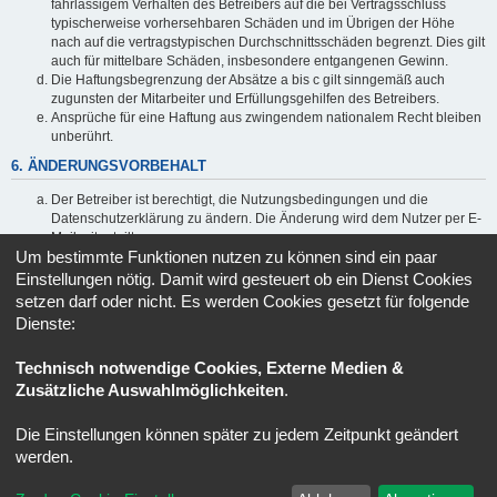
fahrlässigem Verhalten des Betreibers auf die bei Vertragsschluss
typischerweise vorhersehbaren Schäden und im Übrigen der Höhe
nach auf die vertragstypischen Durchschnittsschäden begrenzt. Dies gilt
auch für mittelbare Schäden, insbesondere entgangenen Gewinn.
Die Haftungsbegrenzung der Absätze a bis c gilt sinngemäß auch
zugunsten der Mitarbeiter und Erfüllungsgehilfen des Betreibers.
Ansprüche für eine Haftung aus zwingendem nationalem Recht bleiben
unberührt.
6. ÄNDERUNGSVORBEHALT
Der Betreiber ist berechtigt, die Nutzungsbedingungen und die
Datenschutzerklärung zu ändern. Die Änderung wird dem Nutzer per E-
Mail mitgeteilt.
Um bestimmte Funktionen nutzen zu können sind ein paar
Der Nutzer ist berechtigt, den Änderungen zu widersprechen. Im Falle
des Widerspruchs erlischt das zwischen dem Betreiber und dem Nutzer
Einstellungen nötig. Damit wird gesteuert ob ein Dienst Cookies
bestehende Vertragsverhältnis mit sofortiger Wirkung.
setzen darf oder nicht. Es werden Cookies gesetzt für folgende
Die Änderungen gelten als anerkannt und verbindlich, wenn der Nutzer
Dienste:
den Änderungen zugestimmt hat.
Informationen über den Umgang mit deinen persönlichen Daten
Technisch notwendige Cookies, Externe Medien &
sind in der Datenschutzerklärung enthalten.
Zusätzliche Auswahlmöglichkeiten
.
Die Einstellungen können später zu jedem Zeitpunkt geändert
Foren-Übersicht
Alle Zeiten sind
UTC+02:00
werden.
Powered by
phpBB
® Forum Software © phpBB Limited