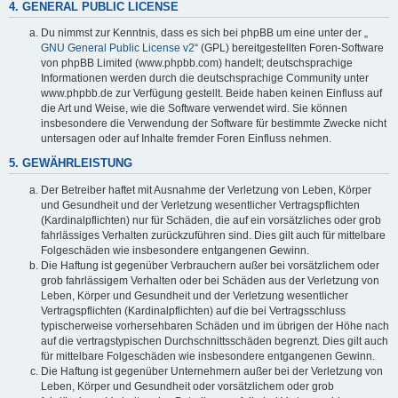
4. GENERAL PUBLIC LICENSE
Du nimmst zur Kenntnis, dass es sich bei phpBB um eine unter der „
GNU General Public License v2
“ (GPL) bereitgestellten Foren-Software
von phpBB Limited (www.phpbb.com) handelt; deutschsprachige
Informationen werden durch die deutschsprachige Community unter
www.phpbb.de zur Verfügung gestellt. Beide haben keinen Einfluss auf
die Art und Weise, wie die Software verwendet wird. Sie können
insbesondere die Verwendung der Software für bestimmte Zwecke nicht
untersagen oder auf Inhalte fremder Foren Einfluss nehmen.
5. GEWÄHRLEISTUNG
Der Betreiber haftet mit Ausnahme der Verletzung von Leben, Körper
und Gesundheit und der Verletzung wesentlicher Vertragspflichten
(Kardinalpflichten) nur für Schäden, die auf ein vorsätzliches oder grob
fahrlässiges Verhalten zurückzuführen sind. Dies gilt auch für mittelbare
Folgeschäden wie insbesondere entgangenen Gewinn.
Die Haftung ist gegenüber Verbrauchern außer bei vorsätzlichem oder
grob fahrlässigem Verhalten oder bei Schäden aus der Verletzung von
Leben, Körper und Gesundheit und der Verletzung wesentlicher
Vertragspflichten (Kardinalpflichten) auf die bei Vertragsschluss
typischerweise vorhersehbaren Schäden und im übrigen der Höhe nach
auf die vertragstypischen Durchschnittsschäden begrenzt. Dies gilt auch
für mittelbare Folgeschäden wie insbesondere entgangenen Gewinn.
Die Haftung ist gegenüber Unternehmern außer bei der Verletzung von
Leben, Körper und Gesundheit oder vorsätzlichem oder grob