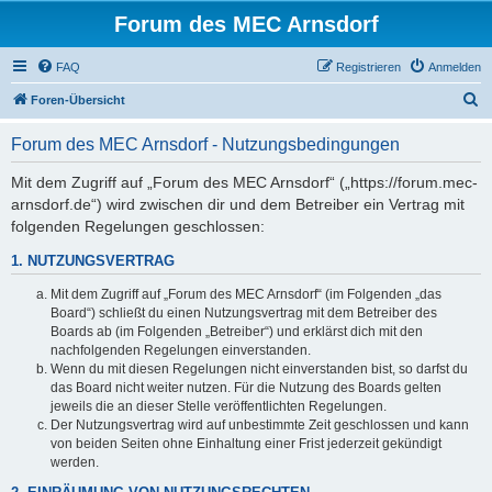
Forum des MEC Arnsdorf
FAQ
Registrieren
Anmelden
S
Foren-Übersicht
u
Forum des MEC Arnsdorf - Nutzungsbedingungen
c
h
Mit dem Zugriff auf „Forum des MEC Arnsdorf“ („https://forum.mec-
arnsdorf.de“) wird zwischen dir und dem Betreiber ein Vertrag mit
e
folgenden Regelungen geschlossen:
1. NUTZUNGSVERTRAG
Mit dem Zugriff auf „Forum des MEC Arnsdorf“ (im Folgenden „das
Board“) schließt du einen Nutzungsvertrag mit dem Betreiber des
Boards ab (im Folgenden „Betreiber“) und erklärst dich mit den
nachfolgenden Regelungen einverstanden.
Wenn du mit diesen Regelungen nicht einverstanden bist, so darfst du
das Board nicht weiter nutzen. Für die Nutzung des Boards gelten
jeweils die an dieser Stelle veröffentlichten Regelungen.
Der Nutzungsvertrag wird auf unbestimmte Zeit geschlossen und kann
von beiden Seiten ohne Einhaltung einer Frist jederzeit gekündigt
werden.