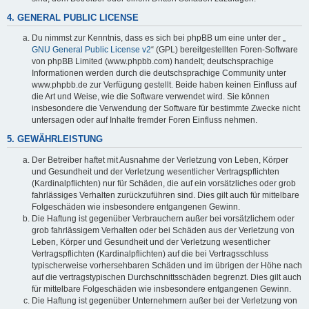
4. GENERAL PUBLIC LICENSE
Du nimmst zur Kenntnis, dass es sich bei phpBB um eine unter der „
GNU General Public License v2
“ (GPL) bereitgestellten Foren-Software
von phpBB Limited (www.phpbb.com) handelt; deutschsprachige
Informationen werden durch die deutschsprachige Community unter
www.phpbb.de zur Verfügung gestellt. Beide haben keinen Einfluss auf
die Art und Weise, wie die Software verwendet wird. Sie können
insbesondere die Verwendung der Software für bestimmte Zwecke nicht
untersagen oder auf Inhalte fremder Foren Einfluss nehmen.
5. GEWÄHRLEISTUNG
Der Betreiber haftet mit Ausnahme der Verletzung von Leben, Körper
und Gesundheit und der Verletzung wesentlicher Vertragspflichten
(Kardinalpflichten) nur für Schäden, die auf ein vorsätzliches oder grob
fahrlässiges Verhalten zurückzuführen sind. Dies gilt auch für mittelbare
Folgeschäden wie insbesondere entgangenen Gewinn.
Die Haftung ist gegenüber Verbrauchern außer bei vorsätzlichem oder
grob fahrlässigem Verhalten oder bei Schäden aus der Verletzung von
Leben, Körper und Gesundheit und der Verletzung wesentlicher
Vertragspflichten (Kardinalpflichten) auf die bei Vertragsschluss
typischerweise vorhersehbaren Schäden und im übrigen der Höhe nach
auf die vertragstypischen Durchschnittsschäden begrenzt. Dies gilt auch
für mittelbare Folgeschäden wie insbesondere entgangenen Gewinn.
Die Haftung ist gegenüber Unternehmern außer bei der Verletzung von