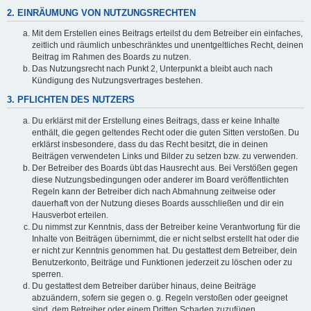
2. EINRÄUMUNG VON NUTZUNGSRECHTEN
Mit dem Erstellen eines Beitrags erteilst du dem Betreiber ein einfaches,
zeitlich und räumlich unbeschränktes und unentgeltliches Recht, deinen
Beitrag im Rahmen des Boards zu nutzen.
Das Nutzungsrecht nach Punkt 2, Unterpunkt a bleibt auch nach
Kündigung des Nutzungsvertrages bestehen.
3. PFLICHTEN DES NUTZERS
Du erklärst mit der Erstellung eines Beitrags, dass er keine Inhalte
enthält, die gegen geltendes Recht oder die guten Sitten verstoßen. Du
erklärst insbesondere, dass du das Recht besitzt, die in deinen
Beiträgen verwendeten Links und Bilder zu setzen bzw. zu verwenden.
Der Betreiber des Boards übt das Hausrecht aus. Bei Verstößen gegen
diese Nutzungsbedingungen oder anderer im Board veröffentlichten
Regeln kann der Betreiber dich nach Abmahnung zeitweise oder
dauerhaft von der Nutzung dieses Boards ausschließen und dir ein
Hausverbot erteilen.
Du nimmst zur Kenntnis, dass der Betreiber keine Verantwortung für die
Inhalte von Beiträgen übernimmt, die er nicht selbst erstellt hat oder die
er nicht zur Kenntnis genommen hat. Du gestattest dem Betreiber, dein
Benutzerkonto, Beiträge und Funktionen jederzeit zu löschen oder zu
sperren.
Du gestattest dem Betreiber darüber hinaus, deine Beiträge
abzuändern, sofern sie gegen o. g. Regeln verstoßen oder geeignet
sind, dem Betreiber oder einem Dritten Schaden zuzufügen.