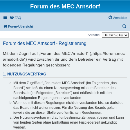
Forum des MEC Arnsdorf
FAQ
Anmelden
S
Foren-Übersicht
u
Sprache:
c
Forum des MEC Arnsdorf - Registrierung
h
Mit dem Zugriff auf „Forum des MEC Arnsdorf“ („https://forum.mec-
e
arnsdorf.de“) wird zwischen dir und dem Betreiber ein Vertrag mit
folgenden Regelungen geschlossen:
1. NUTZUNGSVERTRAG
Mit dem Zugriff auf „Forum des MEC Arnsdorf“ (im Folgenden „das
Board“) schließt du einen Nutzungsvertrag mit dem Betreiber des
Boards ab (im Folgenden „Betreiber“) und erklärst dich mit den
nachfolgenden Regelungen einverstanden.
Wenn du mit diesen Regelungen nicht einverstanden bist, so darfst du
das Board nicht weiter nutzen. Für die Nutzung des Boards gelten
jeweils die an dieser Stelle veröffentlichten Regelungen.
Der Nutzungsvertrag wird auf unbestimmte Zeit geschlossen und kann
von beiden Seiten ohne Einhaltung einer Frist jederzeit gekündigt
werden.