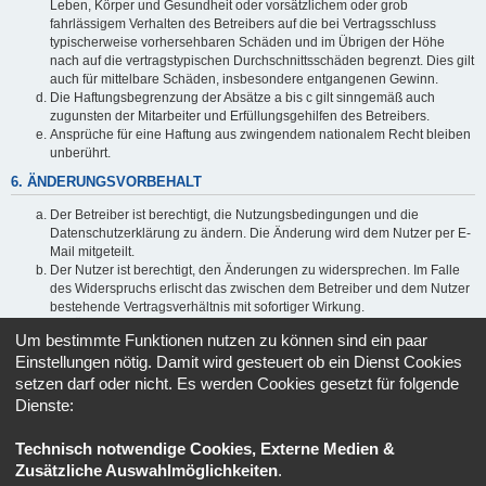
Leben, Körper und Gesundheit oder vorsätzlichem oder grob
fahrlässigem Verhalten des Betreibers auf die bei Vertragsschluss
typischerweise vorhersehbaren Schäden und im Übrigen der Höhe
nach auf die vertragstypischen Durchschnittsschäden begrenzt. Dies gilt
auch für mittelbare Schäden, insbesondere entgangenen Gewinn.
Die Haftungsbegrenzung der Absätze a bis c gilt sinngemäß auch
zugunsten der Mitarbeiter und Erfüllungsgehilfen des Betreibers.
Ansprüche für eine Haftung aus zwingendem nationalem Recht bleiben
unberührt.
6. ÄNDERUNGSVORBEHALT
Der Betreiber ist berechtigt, die Nutzungsbedingungen und die
Datenschutzerklärung zu ändern. Die Änderung wird dem Nutzer per E-
Mail mitgeteilt.
Der Nutzer ist berechtigt, den Änderungen zu widersprechen. Im Falle
des Widerspruchs erlischt das zwischen dem Betreiber und dem Nutzer
bestehende Vertragsverhältnis mit sofortiger Wirkung.
Die Änderungen gelten als anerkannt und verbindlich, wenn der Nutzer
Um bestimmte Funktionen nutzen zu können sind ein paar
den Änderungen zugestimmt hat.
Einstellungen nötig. Damit wird gesteuert ob ein Dienst Cookies
Informationen über den Umgang mit deinen persönlichen Daten
setzen darf oder nicht. Es werden Cookies gesetzt für folgende
sind in der Datenschutzerklärung enthalten.
Dienste:
Technisch notwendige Cookies, Externe Medien &
Zusätzliche Auswahlmöglichkeiten
.