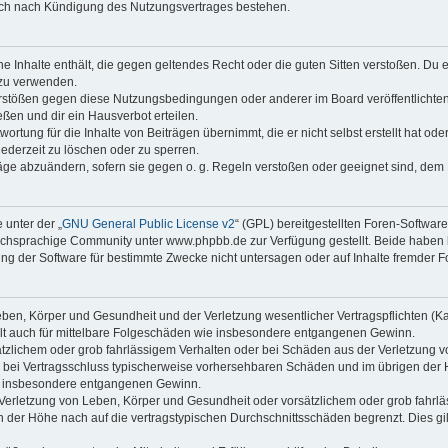
auch nach Kündigung des Nutzungsvertrages bestehen.
ine Inhalte enthält, die gegen geltendes Recht oder die guten Sitten verstoßen. Du 
 zu verwenden.
erstößen gegen diese Nutzungsbedingungen oder anderer im Board veröffentlichte
ßen und dir ein Hausverbot erteilen.
ortung für die Inhalte von Beiträgen übernimmt, die er nicht selbst erstellt hat od
jederzeit zu löschen oder zu sperren.
räge abzuändern, sofern sie gegen o. g. Regeln verstoßen oder geeignet sind, dem
 unter der „
GNU General Public License v2
“ (GPL) bereitgestellten Foren-Softwa
chsprachige Community unter www.phpbb.de zur Verfügung gestellt. Beide haben ke
g der Software für bestimmte Zwecke nicht untersagen oder auf Inhalte fremder F
ben, Körper und Gesundheit und der Verletzung wesentlicher Vertragspflichten (Kard
gilt auch für mittelbare Folgeschäden wie insbesondere entgangenen Gewinn.
ätzlichem oder grob fahrlässigem Verhalten oder bei Schäden aus der Verletzung 
 die bei Vertragsschluss typischerweise vorhersehbaren Schäden und im übrigen de
wie insbesondere entgangenen Gewinn.
erletzung von Leben, Körper und Gesundheit oder vorsätzlichem oder grob fahrläs
der Höhe nach auf die vertragstypischen Durchschnittsschäden begrenzt. Dies gi