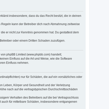
erklärst insbesondere, dass du das Recht besitzt, die in deinen
n Regeln kann der Betreiber dich nach Abmahnung zeitweise
er die er nicht zur Kenntnis genommen hat. Du gestattest dem
 Betreiber oder einem Dritten Schaden zuzufügen.
re von phpBB Limited (www.phpbb.com) handelt;
inen Einfluss auf die Art und Weise, wie die Software
oren Einfluss nehmen.
inalpflichten) nur für Schäden, die auf ein vorsätzliches oder
von Leben, Körper und Gesundheit und der Verletzung
r Höhe nach auf die vertragstypischen Durchschnittsschäden
sigem Verhalten des Betreibers auf die bei Vertragsschluss
lt auch für mittelbare Schäden, insbesondere entgangenen