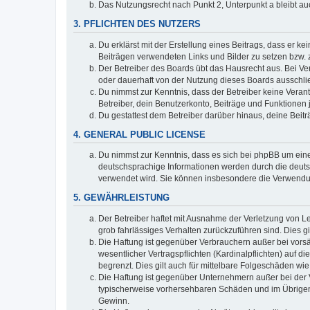
Das Nutzungsrecht nach Punkt 2, Unterpunkt a bleibt 
3. PFLICHTEN DES NUTZERS
Du erklärst mit der Erstellung eines Beitrags, dass er ke
Beiträgen verwendeten Links und Bilder zu setzen bzw.
Der Betreiber des Boards übt das Hausrecht aus. Bei V
oder dauerhaft von der Nutzung dieses Boards ausschlie
Du nimmst zur Kenntnis, dass der Betreiber keine Verantw
Betreiber, dein Benutzerkonto, Beiträge und Funktionen 
Du gestattest dem Betreiber darüber hinaus, deine Beit
4. GENERAL PUBLIC LICENSE
Du nimmst zur Kenntnis, dass es sich bei phpBB um eine
deutschsprachige Informationen werden durch die deuts
verwendet wird. Sie können insbesondere die Verwendun
5. GEWÄHRLEISTUNG
Der Betreiber haftet mit Ausnahme der Verletzung von Le
grob fahrlässiges Verhalten zurückzuführen sind. Dies 
Die Haftung ist gegenüber Verbrauchern außer bei vors
wesentlicher Vertragspflichten (Kardinalpflichten) auf
begrenzt. Dies gilt auch für mittelbare Folgeschäden 
Die Haftung ist gegenüber Unternehmern außer bei der V
typischerweise vorhersehbaren Schäden und im Übrigen 
Gewinn.