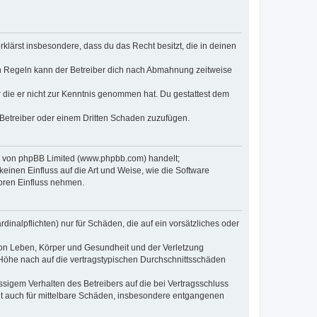
erklärst insbesondere, dass du das Recht besitzt, die in deinen
n Regeln kann der Betreiber dich nach Abmahnung zeitweise
er die er nicht zur Kenntnis genommen hat. Du gestattest dem
 Betreiber oder einem Dritten Schaden zuzufügen.
re von phpBB Limited (www.phpbb.com) handelt;
inen Einfluss auf die Art und Weise, wie die Software
oren Einfluss nehmen.
inalpflichten) nur für Schäden, die auf ein vorsätzliches oder
von Leben, Körper und Gesundheit und der Verletzung
r Höhe nach auf die vertragstypischen Durchschnittsschäden
sigem Verhalten des Betreibers auf die bei Vertragsschluss
lt auch für mittelbare Schäden, insbesondere entgangenen