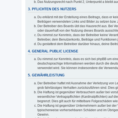
Das Nutzungsrecht nach Punkt 2, Unterpunkt a bleibt 
3. PFLICHTEN DES NUTZERS
Du erklärst mit der Erstellung eines Beitrags, dass er ke
Beiträgen verwendeten Links und Bilder zu setzen bzw.
Der Betreiber des Boards übt das Hausrecht aus. Bei V
oder dauerhaft von der Nutzung dieses Boards ausschlie
Du nimmst zur Kenntnis, dass der Betreiber keine Verantw
Betreiber, dein Benutzerkonto, Beiträge und Funktionen 
Du gestattest dem Betreiber darüber hinaus, deine Beit
4. GENERAL PUBLIC LICENSE
Du nimmst zur Kenntnis, dass es sich bei phpBB um eine
deutschsprachige Informationen werden durch die deuts
verwendet wird. Sie können insbesondere die Verwendun
5. GEWÄHRLEISTUNG
Der Betreiber haftet mit Ausnahme der Verletzung von Le
grob fahrlässiges Verhalten zurückzuführen sind. Dies 
Die Haftung ist gegenüber Verbrauchern außer bei vors
wesentlicher Vertragspflichten (Kardinalpflichten) auf
begrenzt. Dies gilt auch für mittelbare Folgeschäden 
Die Haftung ist gegenüber Unternehmern außer bei der V
typischerweise vorhersehbaren Schäden und im Übrigen 
Gewinn.