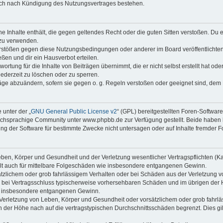
auch nach Kündigung des Nutzungsvertrages bestehen.
ine Inhalte enthält, die gegen geltendes Recht oder die guten Sitten verstoßen. Du 
 zu verwenden.
erstößen gegen diese Nutzungsbedingungen oder anderer im Board veröffentlichte
ßen und dir ein Hausverbot erteilen.
ortung für die Inhalte von Beiträgen übernimmt, die er nicht selbst erstellt hat od
jederzeit zu löschen oder zu sperren.
räge abzuändern, sofern sie gegen o. g. Regeln verstoßen oder geeignet sind, dem
 unter der „
GNU General Public License v2
“ (GPL) bereitgestellten Foren-Softwa
chsprachige Community unter www.phpbb.de zur Verfügung gestellt. Beide haben ke
g der Software für bestimmte Zwecke nicht untersagen oder auf Inhalte fremder F
ben, Körper und Gesundheit und der Verletzung wesentlicher Vertragspflichten (Kard
gilt auch für mittelbare Folgeschäden wie insbesondere entgangenen Gewinn.
ätzlichem oder grob fahrlässigem Verhalten oder bei Schäden aus der Verletzung 
 die bei Vertragsschluss typischerweise vorhersehbaren Schäden und im übrigen de
wie insbesondere entgangenen Gewinn.
erletzung von Leben, Körper und Gesundheit oder vorsätzlichem oder grob fahrläs
der Höhe nach auf die vertragstypischen Durchschnittsschäden begrenzt. Dies gi