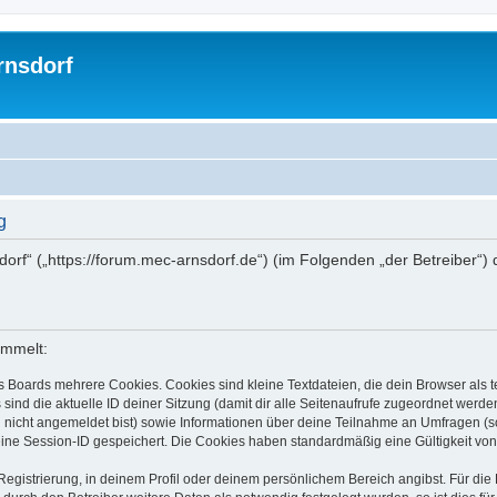
rnsdorf
g
dorf“ („https://forum.mec-arnsdorf.de“) (im Folgenden „der Betreiber“
ammelt:
s Boards mehrere Cookies. Cookies sind kleine Textdateien, die dein Browser als
 sind die aktuelle ID deiner Sitzung (damit dir alle Seitenaufrufe zugeordnet werd
u nicht angemeldet bist) sowie Informationen über deine Teilnahme an Umfragen (s
eine Session-ID gespeichert. Die Cookies haben standardmäßig eine Gültigkeit von 
Registrierung, in deinem Profil oder deinem persönlichem Bereich angibst. Für di