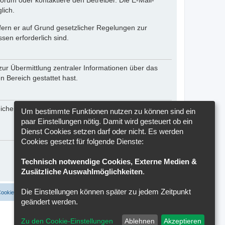
rum oder kontaktiere den Betreiber. Die E-Mail-
lich.
ofern er auf Grund gesetzlicher Regelungen zur
sen erforderlich sind.
zur Übermittlung zentraler Informationen über das
n Bereich gestattet hast.
reichen seiner Software weitere personenbezogene
Um bestimmte Funktionen nutzen zu können sind ein
paar Einstellungen nötig. Damit wird gesteuert ob ein
Dienst Cookies setzen darf oder nicht. Es werden
Cookies gesetzt für folgende Dienste:
Technisch notwendige Cookies, Externe Medien &
Zusätzliche Auswahlmöglichkeiten
.
Die Einstellungen können später zu jedem Zeitpunkt
Cookies löschen
Cookie-Einstellungen
Alle Zeiten sind
UTC+02:00
geändert werden.
Zu den Cookie-Einstellungen
Ablehnen
Akzeptieren