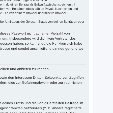
dich vor deren Eingabe ersichtlich.
wenn du einen Beitrag als Entwurf zwischenspeicherst. In
dern von Beiträgen (dazu zählen Private Nachrichten und
e. Die von deinem Browser übermittelte Browser-
 bei Umfragen, der Gelesen-Status von deinen Beiträgen oder
dieses Passwort nicht auf einer Vielzahl von
 um. Insbesondere wird dich kein Vertreter des
ergessen haben, so kannst du die Funktion „Ich habe
resse und sendet anschließend ein neu generiertes
reiben und anbieten zu können.
ie den Interessen Dritter, Zeitpunkte von Zugriffen
fern dies zur Gefahrenabwehr oder zur rechtlichen
eines Profils und die von dir erstellten Beiträge im
ngeschränkten Nutzerkreis (z. B. andere registrierte