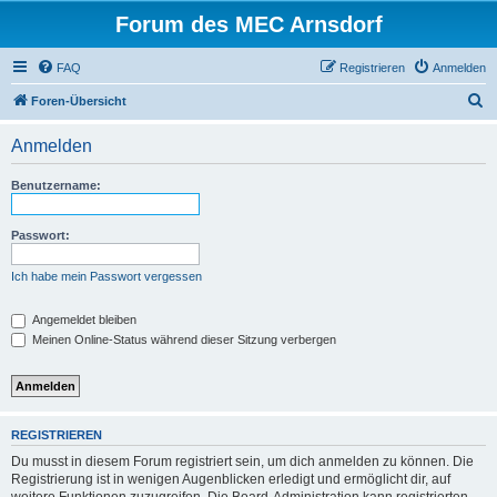
Forum des MEC Arnsdorf
FAQ
Registrieren
Anmelden
S
Foren-Übersicht
u
Anmelden
c
h
Benutzername:
e
Passwort:
Ich habe mein Passwort vergessen
Angemeldet bleiben
Meinen Online-Status während dieser Sitzung verbergen
REGISTRIEREN
Du musst in diesem Forum registriert sein, um dich anmelden zu können. Die
Registrierung ist in wenigen Augenblicken erledigt und ermöglicht dir, auf
weitere Funktionen zuzugreifen. Die Board-Administration kann registrierten