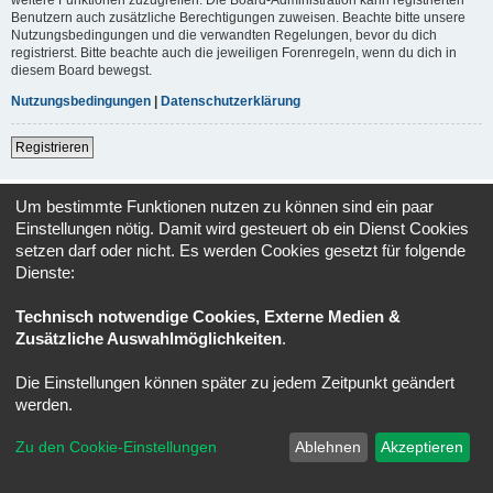
Benutzern auch zusätzliche Berechtigungen zuweisen. Beachte bitte unsere
Nutzungsbedingungen und die verwandten Regelungen, bevor du dich
registrierst. Bitte beachte auch die jeweiligen Forenregeln, wenn du dich in
diesem Board bewegst.
Nutzungsbedingungen
|
Datenschutzerklärung
Registrieren
Foren-Übersicht
Alle Zeiten sind
UTC+02:00
Um bestimmte Funktionen nutzen zu können sind ein paar
Einstellungen nötig. Damit wird gesteuert ob ein Dienst Cookies
Powered by
phpBB
® Forum Software © phpBB Limited
setzen darf oder nicht. Es werden Cookies gesetzt für folgende
Deutsche Übersetzung durch
phpBB.de
Dienste:
Datenschutz
|
Nutzungsbedingungen
Technisch notwendige Cookies, Externe Medien &
Zusätzliche Auswahlmöglichkeiten
.
Die Einstellungen können später zu jedem Zeitpunkt geändert
werden.
Zu den Cookie-Einstellungen
Ablehnen
Akzeptieren