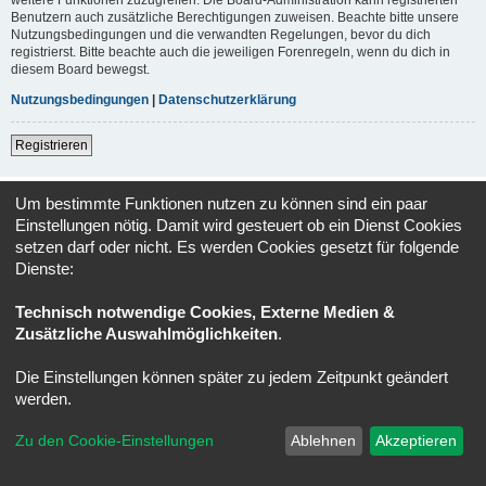
Benutzern auch zusätzliche Berechtigungen zuweisen. Beachte bitte unsere
Nutzungsbedingungen und die verwandten Regelungen, bevor du dich
registrierst. Bitte beachte auch die jeweiligen Forenregeln, wenn du dich in
diesem Board bewegst.
Nutzungsbedingungen
|
Datenschutzerklärung
Registrieren
Foren-Übersicht
Alle Zeiten sind
UTC+02:00
Um bestimmte Funktionen nutzen zu können sind ein paar
Einstellungen nötig. Damit wird gesteuert ob ein Dienst Cookies
Powered by
phpBB
® Forum Software © phpBB Limited
setzen darf oder nicht. Es werden Cookies gesetzt für folgende
Deutsche Übersetzung durch
phpBB.de
Dienste:
Datenschutz
|
Nutzungsbedingungen
Technisch notwendige Cookies, Externe Medien &
Zusätzliche Auswahlmöglichkeiten
.
Die Einstellungen können später zu jedem Zeitpunkt geändert
werden.
Zu den Cookie-Einstellungen
Ablehnen
Akzeptieren