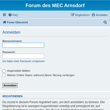
Forum des MEC Arnsdorf
FAQ
Registrieren
Anmelden
S
Foren-Übersicht
u
Anmelden
c
h
Benutzername:
e
Passwort:
Ich habe mein Passwort vergessen
Angemeldet bleiben
Meinen Online-Status während dieser Sitzung verbergen
REGISTRIEREN
Du musst in diesem Forum registriert sein, um dich anmelden zu können. Die
Registrierung ist in wenigen Augenblicken erledigt und ermöglicht dir, auf
weitere Funktionen zuzugreifen. Die Board-Administration kann registrierten