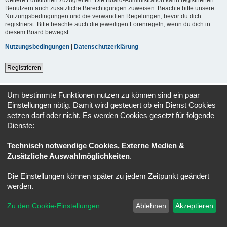
Benutzern auch zusätzliche Berechtigungen zuweisen. Beachte bitte unsere
Nutzungsbedingungen und die verwandten Regelungen, bevor du dich
registrierst. Bitte beachte auch die jeweiligen Forenregeln, wenn du dich in
diesem Board bewegst.
Nutzungsbedingungen
|
Datenschutzerklärung
Registrieren
Foren-Übersicht
Alle Zeiten sind
UTC+02:00
Um bestimmte Funktionen nutzen zu können sind ein paar
Einstellungen nötig. Damit wird gesteuert ob ein Dienst Cookies
Powered by
phpBB
® Forum Software © phpBB Limited
setzen darf oder nicht. Es werden Cookies gesetzt für folgende
Deutsche Übersetzung durch
phpBB.de
Dienste:
Datenschutz
|
Nutzungsbedingungen
Technisch notwendige Cookies, Externe Medien &
Zusätzliche Auswahlmöglichkeiten
.
Die Einstellungen können später zu jedem Zeitpunkt geändert
werden.
Zu den Cookie-Einstellungen
Ablehnen
Akzeptieren