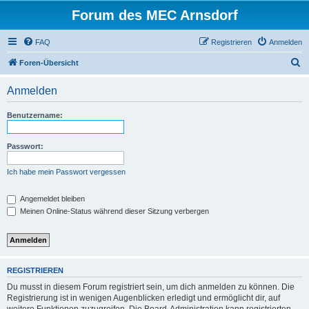
Forum des MEC Arnsdorf
FAQ
Registrieren
Anmelden
S
Foren-Übersicht
u
Anmelden
c
h
Benutzername:
e
Passwort:
Ich habe mein Passwort vergessen
Angemeldet bleiben
Meinen Online-Status während dieser Sitzung verbergen
REGISTRIEREN
Du musst in diesem Forum registriert sein, um dich anmelden zu können. Die
Registrierung ist in wenigen Augenblicken erledigt und ermöglicht dir, auf
weitere Funktionen zuzugreifen. Die Board-Administration kann registrierten