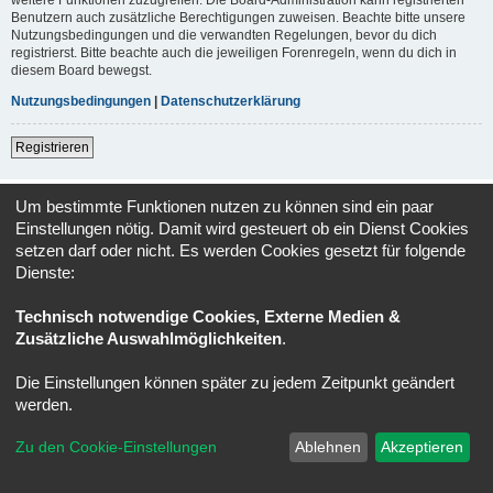
Benutzern auch zusätzliche Berechtigungen zuweisen. Beachte bitte unsere
Nutzungsbedingungen und die verwandten Regelungen, bevor du dich
registrierst. Bitte beachte auch die jeweiligen Forenregeln, wenn du dich in
diesem Board bewegst.
Nutzungsbedingungen
|
Datenschutzerklärung
Registrieren
Foren-Übersicht
Alle Zeiten sind
UTC+02:00
Um bestimmte Funktionen nutzen zu können sind ein paar
Einstellungen nötig. Damit wird gesteuert ob ein Dienst Cookies
Powered by
phpBB
® Forum Software © phpBB Limited
setzen darf oder nicht. Es werden Cookies gesetzt für folgende
Deutsche Übersetzung durch
phpBB.de
Dienste:
Datenschutz
|
Nutzungsbedingungen
Technisch notwendige Cookies, Externe Medien &
Zusätzliche Auswahlmöglichkeiten
.
Die Einstellungen können später zu jedem Zeitpunkt geändert
werden.
Zu den Cookie-Einstellungen
Ablehnen
Akzeptieren