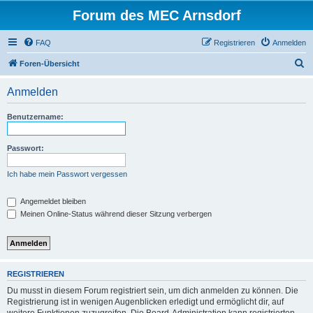
Forum des MEC Arnsdorf
FAQ
Registrieren
Anmelden
S
Foren-Übersicht
u
Anmelden
c
h
Benutzername:
e
Passwort:
Ich habe mein Passwort vergessen
Angemeldet bleiben
Meinen Online-Status während dieser Sitzung verbergen
REGISTRIEREN
Du musst in diesem Forum registriert sein, um dich anmelden zu können. Die
Registrierung ist in wenigen Augenblicken erledigt und ermöglicht dir, auf
weitere Funktionen zuzugreifen. Die Board-Administration kann registrierten