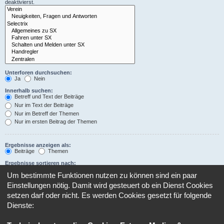
deaktivierst.
Unterforen durchsuchen:
Ja
Nein
Innerhalb suchen:
Betreff und Text der Beiträge
Nur im Text der Beiträge
Nur im Betreff der Themen
Nur im ersten Beitrag der Themen
Ergebnisse anzeigen als:
Beiträge
Themen
Ergebnisse sortieren nach:
Aufsteigend
Absteigend
Um bestimmte Funktionen nutzen zu können sind ein paar
Suchzeitraum begrenzen:
Einstellungen nötig. Damit wird gesteuert ob ein Dienst Cookies
setzen darf oder nicht. Es werden Cookies gesetzt für folgende
Dienste:
Die ersten:
Stelle 0 als Wert ein, damit der komplette Beitrag angezeigt wird.
Zeichen der Beiträge anzeigen