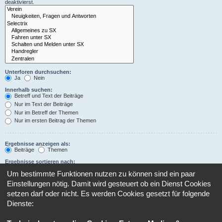
deaktivierst.
Unterforen durchsuchen:
Ja
Nein
Innerhalb suchen:
Betreff und Text der Beiträge
Nur im Text der Beiträge
Nur im Betreff der Themen
Nur im ersten Beitrag der Themen
Ergebnisse anzeigen als:
Beiträge
Themen
Ergebnisse sortieren nach:
Aufsteigend
Absteigend
Um bestimmte Funktionen nutzen zu können sind ein paar
Suchzeitraum begrenzen:
Einstellungen nötig. Damit wird gesteuert ob ein Dienst Cookies
setzen darf oder nicht. Es werden Cookies gesetzt für folgende
Dienste:
Die ersten:
Stelle 0 als Wert ein, damit der komplette Beitrag angezeigt wird.
Zeichen der Beiträge anzeigen