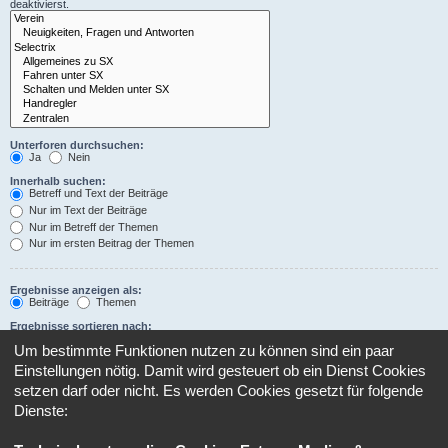
deaktivierst.
Unterforen durchsuchen:
Ja
Nein
Innerhalb suchen:
Betreff und Text der Beiträge
Nur im Text der Beiträge
Nur im Betreff der Themen
Nur im ersten Beitrag der Themen
Ergebnisse anzeigen als:
Beiträge
Themen
Ergebnisse sortieren nach:
Aufsteigend
Absteigend
Um bestimmte Funktionen nutzen zu können sind ein paar
Suchzeitraum begrenzen:
Einstellungen nötig. Damit wird gesteuert ob ein Dienst Cookies
setzen darf oder nicht. Es werden Cookies gesetzt für folgende
Dienste:
Die ersten:
Stelle 0 als Wert ein, damit der komplette Beitrag angezeigt wird.
Zeichen der Beiträge anzeigen