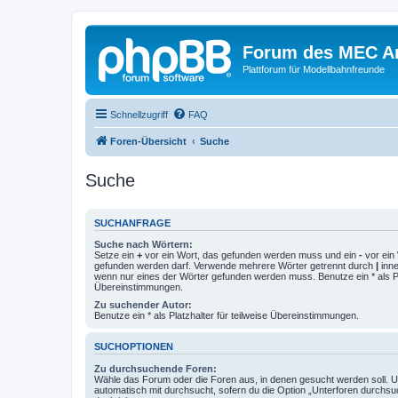
Forum des MEC A
Plattforum für Modellbahnfreunde
Schnellzugriff
FAQ
Foren-Übersicht
Suche
Suche
SUCHANFRAGE
Suche nach Wörtern:
Setze ein
+
vor ein Wort, das gefunden werden muss und ein
-
vor ein 
gefunden werden darf. Verwende mehrere Wörter getrennt durch
|
inne
wenn nur eines der Wörter gefunden werden muss. Benutze ein * als Pla
Übereinstimmungen.
Zu suchender Autor:
Benutze ein * als Platzhalter für teilweise Übereinstimmungen.
SUCHOPTIONEN
Zu durchsuchende Foren:
Wähle das Forum oder die Foren aus, in denen gesucht werden soll. 
automatisch mit durchsucht, sofern du die Option „Unterforen durchsu