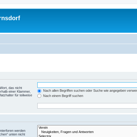
rnsdorf
Wort, das nicht
Nach allen Begriffen suchen oder Suche wie angegeben verwe
rhalb einer Klammer,
tzhalter für teilweise
Nach einem Begriff suchen
Unterforen werden
chen“ unten nicht