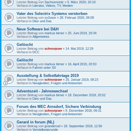
Letzter Beitrag von
Sachsenstolz
«
5. März 2020, 20:10
Verfasst in
Literatur, Videos, TV, Medien
Vater des Selectrix Systems verstorben
Letzter Beitrag von
sx2user
«
28. Februar 2020, 09:08
Verfasst in
Dies und Das
Neue Software bei D&H
Letzter Beitrag von
markus birner
«
25. Juni 2019, 20:34
Verfasst in
Allgemeines
Gelöscht
Letzter Beitrag von
schnorpser
«
14. Mai 2019, 12:29
Verfasst in
DCC
Gelöscht
Letzter Beitrag von
markus birner
«
16. April 2019, 20:53
Verfasst in
Fahren unter SX
Ausstellung & Selbstfahrtage 2019
Letzter Beitrag von
schnorpser
«
25. Januar 2019, 08:23
Verfasst in
Neuigkeiten, Fragen und Antworten
Adventszeit - Jahreswechsel
Letzter Beitrag von
markus birner
«
18. Dezember 2018, 20:52
Verfasst in
Dies und Das
Forum des MEC Arnsdorf, Sichere Verbindung
Letzter Beitrag von
schnorpser
«
5. Dezember 2018, 09:31
Verfasst in
Neuigkeiten, Fragen und Antworten
Gerard in forum (NL)
Letzter Beitrag von
gvandersel
«
18. September 2018, 12:56
Verfasst in
Vorstellungsrunde