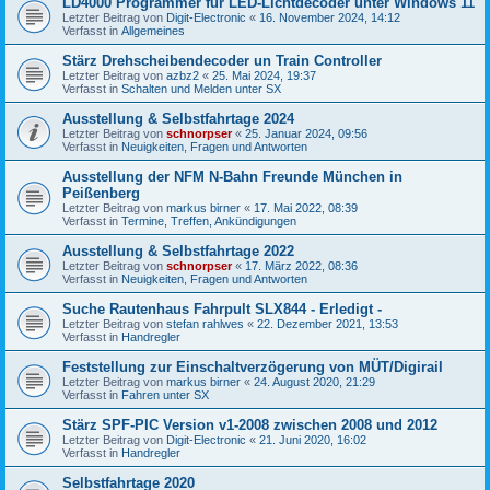
LD4000 Programmer für LED-Lichtdecoder unter Windows 11
Letzter Beitrag von
Digit-Electronic
«
16. November 2024, 14:12
Verfasst in
Allgemeines
Stärz Drehscheibendecoder un Train Controller
Letzter Beitrag von
azbz2
«
25. Mai 2024, 19:37
Verfasst in
Schalten und Melden unter SX
Ausstellung & Selbstfahrtage 2024
Letzter Beitrag von
schnorpser
«
25. Januar 2024, 09:56
Verfasst in
Neuigkeiten, Fragen und Antworten
Ausstellung der NFM N-Bahn Freunde München in
Peißenberg
Letzter Beitrag von
markus birner
«
17. Mai 2022, 08:39
Verfasst in
Termine, Treffen, Ankündigungen
Ausstellung & Selbstfahrtage 2022
Letzter Beitrag von
schnorpser
«
17. März 2022, 08:36
Verfasst in
Neuigkeiten, Fragen und Antworten
Suche Rautenhaus Fahrpult SLX844 - Erledigt -
Letzter Beitrag von
stefan rahlwes
«
22. Dezember 2021, 13:53
Verfasst in
Handregler
Feststellung zur Einschaltverzögerung von MÜT/Digirail
Letzter Beitrag von
markus birner
«
24. August 2020, 21:29
Verfasst in
Fahren unter SX
Stärz SPF-PIC Version v1-2008 zwischen 2008 und 2012
Letzter Beitrag von
Digit-Electronic
«
21. Juni 2020, 16:02
Verfasst in
Handregler
Selbstfahrtage 2020