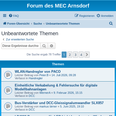
Forum des MEC Arnsdorf
FAQ
Registrieren
Anmelden
S
Foren-Übersicht
Suche
Unbeantwortete Themen
u
Unbeantwortete Themen
c
Zur erweiterten Suche
h
Suche
Erweiterte Suche
e
1
2
3
4
Nächste
Die Suche ergab 78 Treffer
Themen
WLAN-Handregler von PACO
Letzter Beitrag von
Peter.B
«
14. Juli 2026, 09:28
Verfasst in
Handregler
Einheitliche Verkabelung & Fehlersuche für digitale
Modellbahnanlagen
Letzter Beitrag von
WernerA
«
9. Februar 2026, 15:15
Verfasst in
DCC
Bus-Verstärker und DCC-Gleissignalumwandler SLX857
Letzter Beitrag von
markus birner
«
5. Juni 2025, 19:10
Verfasst in
DCC