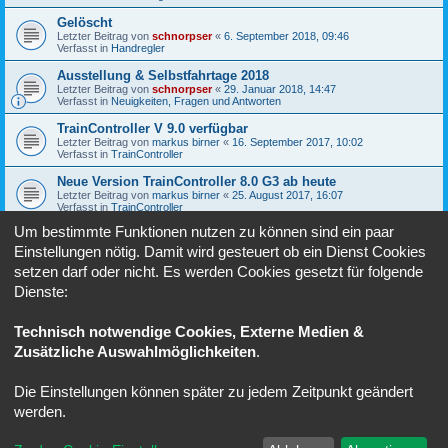
Gelöscht
Letzter Beitrag von
schnorpser
«
6. September 2018, 09:46
Verfasst in
Handregler
Ausstellung & Selbstfahrtage 2018
Letzter Beitrag von
schnorpser
«
29. Januar 2018, 14:47
Verfasst in
Neuigkeiten, Fragen und Antworten
TrainController V 9.0 verfügbar
Letzter Beitrag von
markus birner
«
16. September 2017, 10:02
Verfasst in
TrainController
Neue Version TrainController 8.0 G3 ab heute
Letzter Beitrag von
markus birner
«
25. August 2017, 16:07
Verfasst in
TrainController
Um bestimmte Funktionen nutzen zu können sind ein paar
Software-Update für Lok- und Sound-Decoder
Letzter Beitrag von
markus birner
«
27. Februar 2017, 20:30
Einstellungen nötig. Damit wird gesteuert ob ein Dienst Cookies
Verfasst in
Fahren unter SX
setzen darf oder nicht. Es werden Cookies gesetzt für folgende
Dienste:
1
2
3
4
Nächste
Die Suche ergab 78 Treffer
Technisch notwendige Cookies, Externe Medien &
Zusätzliche Auswahlmöglichkeiten
.
Gehe zu
Die Einstellungen können später zu jedem Zeitpunkt geändert
Foren-Übersicht
Alle Zeiten sind
UTC+02:00
werden.
Powered by
phpBB
® Forum Software © phpBB Limited