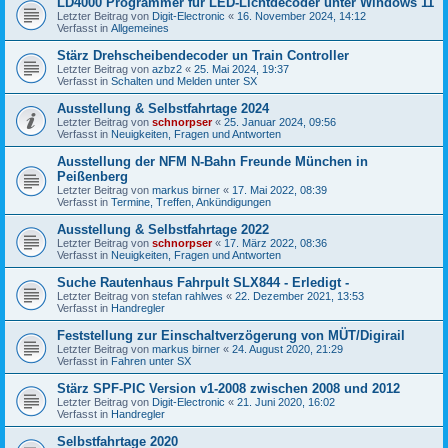
LD4000 Programmer für LED-Lichtdecoder unter Windows 11
Letzter Beitrag von
Digit-Electronic
«
16. November 2024, 14:12
Verfasst in
Allgemeines
Stärz Drehscheibendecoder un Train Controller
Letzter Beitrag von
azbz2
«
25. Mai 2024, 19:37
Verfasst in
Schalten und Melden unter SX
Ausstellung & Selbstfahrtage 2024
Letzter Beitrag von
schnorpser
«
25. Januar 2024, 09:56
Verfasst in
Neuigkeiten, Fragen und Antworten
Ausstellung der NFM N-Bahn Freunde München in
Peißenberg
Letzter Beitrag von
markus birner
«
17. Mai 2022, 08:39
Verfasst in
Termine, Treffen, Ankündigungen
Ausstellung & Selbstfahrtage 2022
Letzter Beitrag von
schnorpser
«
17. März 2022, 08:36
Verfasst in
Neuigkeiten, Fragen und Antworten
Suche Rautenhaus Fahrpult SLX844 - Erledigt -
Letzter Beitrag von
stefan rahlwes
«
22. Dezember 2021, 13:53
Verfasst in
Handregler
Feststellung zur Einschaltverzögerung von MÜT/Digirail
Letzter Beitrag von
markus birner
«
24. August 2020, 21:29
Verfasst in
Fahren unter SX
Stärz SPF-PIC Version v1-2008 zwischen 2008 und 2012
Letzter Beitrag von
Digit-Electronic
«
21. Juni 2020, 16:02
Verfasst in
Handregler
Selbstfahrtage 2020