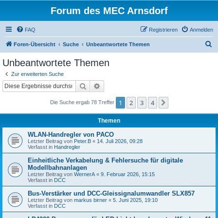
Forum des MEC Arnsdorf
FAQ
Registrieren
Anmelden
S
Foren-Übersicht
Suche
Unbeantwortete Themen
u
Unbeantwortete Themen
c
Zur erweiterten Suche
h
Suche
Erweiterte Suche
e
1
2
3
4
Nächste
Die Suche ergab 78 Treffer
Themen
WLAN-Handregler von PACO
Letzter Beitrag von
Peter.B
«
14. Juli 2026, 09:28
Verfasst in
Handregler
Einheitliche Verkabelung & Fehlersuche für digitale
Modellbahnanlagen
Letzter Beitrag von
WernerA
«
9. Februar 2026, 15:15
Verfasst in
DCC
Bus-Verstärker und DCC-Gleissignalumwandler SLX857
Letzter Beitrag von
markus birner
«
5. Juni 2025, 19:10
Verfasst in
DCC