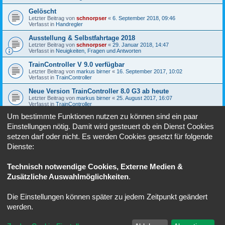
Gelöscht
Letzter Beitrag von
schnorpser
«
6. September 2018, 09:46
Verfasst in
Handregler
Ausstellung & Selbstfahrtage 2018
Letzter Beitrag von
schnorpser
«
29. Januar 2018, 14:47
Verfasst in
Neuigkeiten, Fragen und Antworten
TrainController V 9.0 verfügbar
Letzter Beitrag von
markus birner
«
16. September 2017, 10:02
Verfasst in
TrainController
Neue Version TrainController 8.0 G3 ab heute
Letzter Beitrag von
markus birner
«
25. August 2017, 16:07
Verfasst in
TrainController
Um bestimmte Funktionen nutzen zu können sind ein paar
Software-Update für Lok- und Sound-Decoder
Letzter Beitrag von
markus birner
«
27. Februar 2017, 20:30
Einstellungen nötig. Damit wird gesteuert ob ein Dienst Cookies
Verfasst in
Fahren unter SX
setzen darf oder nicht. Es werden Cookies gesetzt für folgende
Dienste:
1
2
3
4
Nächste
Die Suche ergab 78 Treffer
Technisch notwendige Cookies, Externe Medien &
Zusätzliche Auswahlmöglichkeiten
.
Gehe zu
Die Einstellungen können später zu jedem Zeitpunkt geändert
Foren-Übersicht
Alle Zeiten sind
UTC+02:00
werden.
Powered by
phpBB
® Forum Software © phpBB Limited