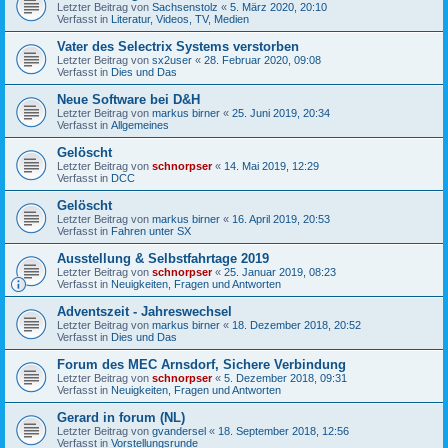
Letzter Beitrag von
Sachsenstolz
«
5. März 2020, 20:10
Verfasst in
Literatur, Videos, TV, Medien
Vater des Selectrix Systems verstorben
Letzter Beitrag von
sx2user
«
28. Februar 2020, 09:08
Verfasst in
Dies und Das
Neue Software bei D&H
Letzter Beitrag von
markus birner
«
25. Juni 2019, 20:34
Verfasst in
Allgemeines
Gelöscht
Letzter Beitrag von
schnorpser
«
14. Mai 2019, 12:29
Verfasst in
DCC
Gelöscht
Letzter Beitrag von
markus birner
«
16. April 2019, 20:53
Verfasst in
Fahren unter SX
Ausstellung & Selbstfahrtage 2019
Letzter Beitrag von
schnorpser
«
25. Januar 2019, 08:23
Verfasst in
Neuigkeiten, Fragen und Antworten
Adventszeit - Jahreswechsel
Letzter Beitrag von
markus birner
«
18. Dezember 2018, 20:52
Verfasst in
Dies und Das
Forum des MEC Arnsdorf, Sichere Verbindung
Letzter Beitrag von
schnorpser
«
5. Dezember 2018, 09:31
Verfasst in
Neuigkeiten, Fragen und Antworten
Gerard in forum (NL)
Letzter Beitrag von
gvandersel
«
18. September 2018, 12:56
Verfasst in
Vorstellungsrunde