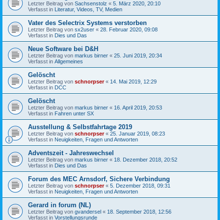
Letzter Beitrag von
Sachsenstolz
«
5. März 2020, 20:10
Verfasst in
Literatur, Videos, TV, Medien
Vater des Selectrix Systems verstorben
Letzter Beitrag von
sx2user
«
28. Februar 2020, 09:08
Verfasst in
Dies und Das
Neue Software bei D&H
Letzter Beitrag von
markus birner
«
25. Juni 2019, 20:34
Verfasst in
Allgemeines
Gelöscht
Letzter Beitrag von
schnorpser
«
14. Mai 2019, 12:29
Verfasst in
DCC
Gelöscht
Letzter Beitrag von
markus birner
«
16. April 2019, 20:53
Verfasst in
Fahren unter SX
Ausstellung & Selbstfahrtage 2019
Letzter Beitrag von
schnorpser
«
25. Januar 2019, 08:23
Verfasst in
Neuigkeiten, Fragen und Antworten
Adventszeit - Jahreswechsel
Letzter Beitrag von
markus birner
«
18. Dezember 2018, 20:52
Verfasst in
Dies und Das
Forum des MEC Arnsdorf, Sichere Verbindung
Letzter Beitrag von
schnorpser
«
5. Dezember 2018, 09:31
Verfasst in
Neuigkeiten, Fragen und Antworten
Gerard in forum (NL)
Letzter Beitrag von
gvandersel
«
18. September 2018, 12:56
Verfasst in
Vorstellungsrunde