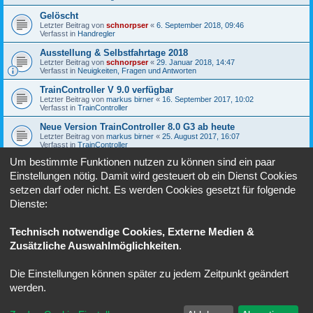
Gelöscht
Letzter Beitrag von
schnorpser
«
6. September 2018, 09:46
Verfasst in
Handregler
Ausstellung & Selbstfahrtage 2018
Letzter Beitrag von
schnorpser
«
29. Januar 2018, 14:47
Verfasst in
Neuigkeiten, Fragen und Antworten
TrainController V 9.0 verfügbar
Letzter Beitrag von
markus birner
«
16. September 2017, 10:02
Verfasst in
TrainController
Neue Version TrainController 8.0 G3 ab heute
Letzter Beitrag von
markus birner
«
25. August 2017, 16:07
Verfasst in
TrainController
Um bestimmte Funktionen nutzen zu können sind ein paar
Software-Update für Lok- und Sound-Decoder
Letzter Beitrag von
markus birner
«
27. Februar 2017, 20:30
Einstellungen nötig. Damit wird gesteuert ob ein Dienst Cookies
Verfasst in
Fahren unter SX
setzen darf oder nicht. Es werden Cookies gesetzt für folgende
Dienste:
1
2
3
4
Nächste
Die Suche ergab 78 Treffer
Technisch notwendige Cookies, Externe Medien &
Zusätzliche Auswahlmöglichkeiten
.
Gehe zu
Die Einstellungen können später zu jedem Zeitpunkt geändert
Foren-Übersicht
Alle Zeiten sind
UTC+02:00
werden.
Powered by
phpBB
® Forum Software © phpBB Limited