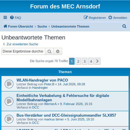
Forum des MEC Arnsdorf
FAQ
Registrieren
Anmelden
S
Foren-Übersicht
Suche
Unbeantwortete Themen
u
Unbeantwortete Themen
c
Zur erweiterten Suche
h
Suche
Erweiterte Suche
e
1
2
3
4
Nächste
Die Suche ergab 78 Treffer
Themen
WLAN-Handregler von PACO
Letzter Beitrag von
Peter.B
«
14. Juli 2026, 09:28
Verfasst in
Handregler
Einheitliche Verkabelung & Fehlersuche für digitale
Modellbahnanlagen
Letzter Beitrag von
WernerA
«
9. Februar 2026, 15:15
Verfasst in
DCC
Bus-Verstärker und DCC-Gleissignalumwandler SLX857
Letzter Beitrag von
markus birner
«
5. Juni 2025, 19:10
Verfasst in
DCC