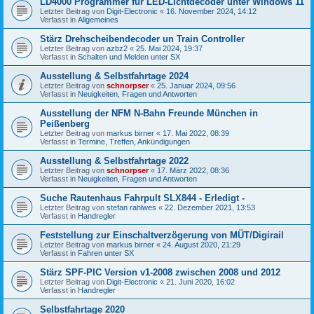
LD4000 Programmer für LED-Lichtdecoder unter Windows 11
Letzter Beitrag von
Digit-Electronic
«
16. November 2024, 14:12
Verfasst in
Allgemeines
Stärz Drehscheibendecoder un Train Controller
Letzter Beitrag von
azbz2
«
25. Mai 2024, 19:37
Verfasst in
Schalten und Melden unter SX
Ausstellung & Selbstfahrtage 2024
Letzter Beitrag von
schnorpser
«
25. Januar 2024, 09:56
Verfasst in
Neuigkeiten, Fragen und Antworten
Ausstellung der NFM N-Bahn Freunde München in
Peißenberg
Letzter Beitrag von
markus birner
«
17. Mai 2022, 08:39
Verfasst in
Termine, Treffen, Ankündigungen
Ausstellung & Selbstfahrtage 2022
Letzter Beitrag von
schnorpser
«
17. März 2022, 08:36
Verfasst in
Neuigkeiten, Fragen und Antworten
Suche Rautenhaus Fahrpult SLX844 - Erledigt -
Letzter Beitrag von
stefan rahlwes
«
22. Dezember 2021, 13:53
Verfasst in
Handregler
Feststellung zur Einschaltverzögerung von MÜT/Digirail
Letzter Beitrag von
markus birner
«
24. August 2020, 21:29
Verfasst in
Fahren unter SX
Stärz SPF-PIC Version v1-2008 zwischen 2008 und 2012
Letzter Beitrag von
Digit-Electronic
«
21. Juni 2020, 16:02
Verfasst in
Handregler
Selbstfahrtage 2020