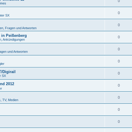
0
ines
0
nter SX
0
ten, Fragen und Antworten
 in Peißenberg
0
en, Ankündigungen
0
ragen und Antworten
0
ler
/Digirail
0
r SX
und 2012
0
er
0
os, TV, Medien
0
0