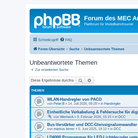
Forum des MEC A
Plattforum für Modellbahnfreunde
Schnellzugriff
FAQ
Foren-Übersicht
Suche
Unbeantwortete Themen
Unbeantwortete Themen
Zur erweiterten Suche
Suche
Erweiterte Suche
THEMEN
WLAN-Handregler von PACO
von
Peter.B
»
14. Juli 2026, 09:28
» in
Handregler
Einheitliche Verkabelung & Fehlersuche für di
von
WernerA
»
9. Februar 2026, 15:15
» in
DCC
Bus-Verstärker und DCC-Gleissignalumwandler
von
markus birner
»
5. Juni 2025, 19:10
» in
DCC
LD4000 Programmer für LED-Lichtdecoder unte