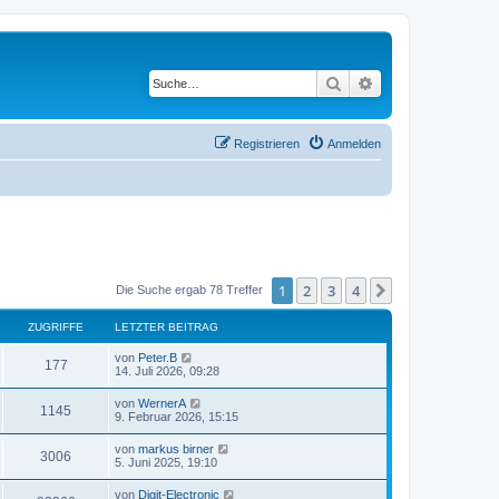
Suche
Erweiterte Suche
Registrieren
Anmelden
1
2
3
4
Nächste
Die Suche ergab 78 Treffer
ZUGRIFFE
LETZTER BEITRAG
von
Peter.B
177
14. Juli 2026, 09:28
von
WernerA
1145
9. Februar 2026, 15:15
von
markus birner
3006
5. Juni 2025, 19:10
von
Digit-Electronic