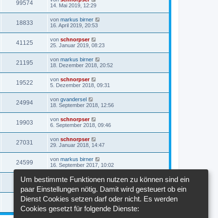
99574
14. Mai 2019, 12:29
von
markus birner
18833
16. April 2019, 20:53
von
schnorpser
41125
25. Januar 2019, 08:23
von
markus birner
21195
18. Dezember 2018, 20:52
von
schnorpser
19522
5. Dezember 2018, 09:31
von
gvandersel
24994
18. September 2018, 12:56
von
schnorpser
19903
6. September 2018, 09:46
von
schnorpser
27031
29. Januar 2018, 14:47
von
markus birner
24599
16. September 2017, 10:02
Um bestimmte Funktionen nutzen zu können sind ein
von
markus birner
23451
25. August 2017, 16:07
paar Einstellungen nötig. Damit wird gesteuert ob ein
Dienst Cookies setzen darf oder nicht. Es werden
von
markus birner
21638
27. Februar 2017, 20:30
Cookies gesetzt für folgende Dienste: