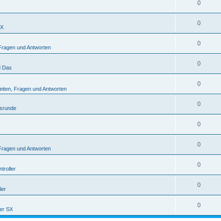
0
0
SX
0
Fragen und Antworten
0
d Das
0
eiten, Fragen und Antworten
0
gsrunde
0
0
Fragen und Antworten
0
troller
0
ler
0
er SX