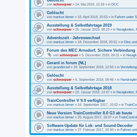
Gelöscht
von
schnorpser
»
14. Mai 2019, 12:29
» in
DCC
Gelöscht
von
markus birner
»
16. April 2019, 20:53
» in
Fahren unter 
Ausstellung & Selbstfahrtage 2019
von
schnorpser
»
25. Januar 2019, 08:23
» in
Neuigkeiten, 
Adventszeit - Jahreswechsel
von
markus birner
»
18. Dezember 2018, 20:52
» in
Dies un
Forum des MEC Arnsdorf, Sichere Verbindung
von
schnorpser
»
5. Dezember 2018, 09:31
» in
Neuigk
Gerard in forum (NL)
von
gvandersel
»
18. September 2018, 12:56
» in
Vorstellun
Gelöscht
von
schnorpser
»
6. September 2018, 09:46
» in
Handregler
Ausstellung & Selbstfahrtage 2018
von
schnorpser
»
29. Januar 2018, 14:47
» in
Neuigkeiten, 
TrainController V 9.0 verfügbar
von
markus birner
»
16. September 2017, 10:02
» in
TrainCon
Neue Version TrainController 8.0 G3 ab heute
von
markus birner
»
25. August 2017, 16:07
» in
TrainControl
Software-Update für Lok- und Sound-Decoder
von
markus birner
»
27. Februar 2017, 20:30
» in
Fahren unt