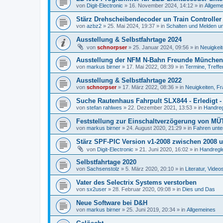
von
Digit-Electronic
»
16. November 2024, 14:12
» in
Allgeme
Stärz Drehscheibendecoder un Train Controller
von
azbz2
»
25. Mai 2024, 19:37
» in
Schalten und Melden u
Ausstellung & Selbstfahrtage 2024
von
schnorpser
»
25. Januar 2024, 09:56
» in
Neuigkei
Ausstellung der NFM N-Bahn Freunde München
von
markus birner
»
17. Mai 2022, 08:39
» in
Termine, Treff
Ausstellung & Selbstfahrtage 2022
von
schnorpser
»
17. März 2022, 08:36
» in
Neuigkeiten, F
Suche Rautenhaus Fahrpult SLX844 - Erledigt -
von
stefan rahlwes
»
22. Dezember 2021, 13:53
» in
Handreg
Feststellung zur Einschaltverzögerung von MÜT
von
markus birner
»
24. August 2020, 21:29
» in
Fahren unte
Stärz SPF-PIC Version v1-2008 zwischen 2008 
von
Digit-Electronic
»
21. Juni 2020, 16:02
» in
Handregl
Selbstfahrtage 2020
von
Sachsenstolz
»
5. März 2020, 20:10
» in
Literatur, Vide
Vater des Selectrix Systems verstorben
von
sx2user
»
28. Februar 2020, 09:08
» in
Dies und Das
Neue Software bei D&H
von
markus birner
»
25. Juni 2019, 20:34
» in
Allgemeines