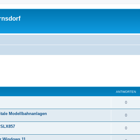
rnsdorf
ANTWORTEN
0
gitale Modellbahnanlagen
0
 SLX857
0
r Windows 11