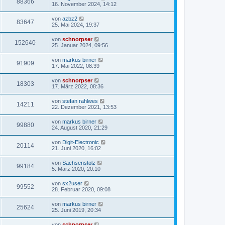
88366
16. November 2024, 14:12
von
azbz2
83647
25. Mai 2024, 19:37
von
schnorpser
152640
25. Januar 2024, 09:56
von
markus birner
91909
17. Mai 2022, 08:39
von
schnorpser
18303
17. März 2022, 08:36
von
stefan rahlwes
14211
22. Dezember 2021, 13:53
von
markus birner
99880
24. August 2020, 21:29
von
Digit-Electronic
20114
21. Juni 2020, 16:02
von
Sachsenstolz
99184
5. März 2020, 20:10
von
sx2user
99552
28. Februar 2020, 09:08
von
markus birner
25624
25. Juni 2019, 20:34
von
schnorpser