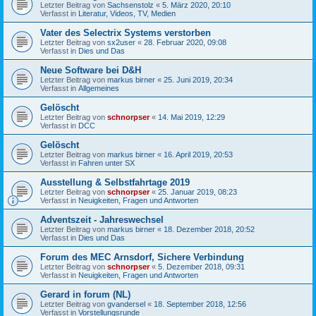
Letzter Beitrag von
Sachsenstolz
«
5. März 2020, 20:10
Verfasst in
Literatur, Videos, TV, Medien
Vater des Selectrix Systems verstorben
Letzter Beitrag von
sx2user
«
28. Februar 2020, 09:08
Verfasst in
Dies und Das
Neue Software bei D&H
Letzter Beitrag von
markus birner
«
25. Juni 2019, 20:34
Verfasst in
Allgemeines
Gelöscht
Letzter Beitrag von
schnorpser
«
14. Mai 2019, 12:29
Verfasst in
DCC
Gelöscht
Letzter Beitrag von
markus birner
«
16. April 2019, 20:53
Verfasst in
Fahren unter SX
Ausstellung & Selbstfahrtage 2019
Letzter Beitrag von
schnorpser
«
25. Januar 2019, 08:23
Verfasst in
Neuigkeiten, Fragen und Antworten
Adventszeit - Jahreswechsel
Letzter Beitrag von
markus birner
«
18. Dezember 2018, 20:52
Verfasst in
Dies und Das
Forum des MEC Arnsdorf, Sichere Verbindung
Letzter Beitrag von
schnorpser
«
5. Dezember 2018, 09:31
Verfasst in
Neuigkeiten, Fragen und Antworten
Gerard in forum (NL)
Letzter Beitrag von
gvandersel
«
18. September 2018, 12:56
Verfasst in
Vorstellungsrunde