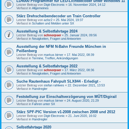
LD4000 Programmer für LED-Lichtdecoder unter Windows 11
Letzter Beitrag von
Digit-Electronic
«
16. November 2024, 14:12
Verfasst in
Allgemeines
Stärz Drehscheibendecoder un Train Controller
Letzter Beitrag von
azbz2
«
25. Mai 2024, 19:37
Verfasst in
Schalten und Melden unter SX
Ausstellung & Selbstfahrtage 2024
Letzter Beitrag von
schnorpser
«
25. Januar 2024, 09:56
Verfasst in
Neuigkeiten, Fragen und Antworten
Ausstellung der NFM N-Bahn Freunde München in
Peißenberg
Letzter Beitrag von
markus birner
«
17. Mai 2022, 08:39
Verfasst in
Termine, Treffen, Ankündigungen
Ausstellung & Selbstfahrtage 2022
Letzter Beitrag von
schnorpser
«
17. März 2022, 08:36
Verfasst in
Neuigkeiten, Fragen und Antworten
Suche Rautenhaus Fahrpult SLX844 - Erledigt -
Letzter Beitrag von
stefan rahlwes
«
22. Dezember 2021, 13:53
Verfasst in
Handregler
Feststellung zur Einschaltverzögerung von MÜT/Digirail
Letzter Beitrag von
markus birner
«
24. August 2020, 21:29
Verfasst in
Fahren unter SX
Stärz SPF-PIC Version v1-2008 zwischen 2008 und 2012
Letzter Beitrag von
Digit-Electronic
«
21. Juni 2020, 16:02
Verfasst in
Handregler
Selbstfahrtage 2020