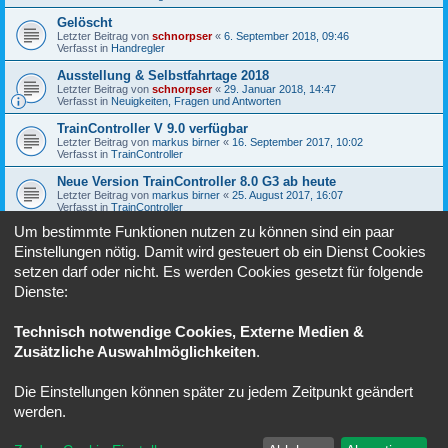
Gelöscht
Letzter Beitrag von
schnorpser
«
6. September 2018, 09:46
Verfasst in
Handregler
Ausstellung & Selbstfahrtage 2018
Letzter Beitrag von
schnorpser
«
29. Januar 2018, 14:47
Verfasst in
Neuigkeiten, Fragen und Antworten
TrainController V 9.0 verfügbar
Letzter Beitrag von
markus birner
«
16. September 2017, 10:02
Verfasst in
TrainController
Neue Version TrainController 8.0 G3 ab heute
Letzter Beitrag von
markus birner
«
25. August 2017, 16:07
Verfasst in
TrainController
Um bestimmte Funktionen nutzen zu können sind ein paar
Software-Update für Lok- und Sound-Decoder
Letzter Beitrag von
markus birner
«
27. Februar 2017, 20:30
Einstellungen nötig. Damit wird gesteuert ob ein Dienst Cookies
Verfasst in
Fahren unter SX
setzen darf oder nicht. Es werden Cookies gesetzt für folgende
Dienste:
1
2
3
4
Nächste
Die Suche ergab 78 Treffer
Technisch notwendige Cookies, Externe Medien &
Zusätzliche Auswahlmöglichkeiten
.
Gehe zu
Die Einstellungen können später zu jedem Zeitpunkt geändert
Foren-Übersicht
Alle Zeiten sind
UTC+02:00
werden.
Powered by
phpBB
® Forum Software © phpBB Limited