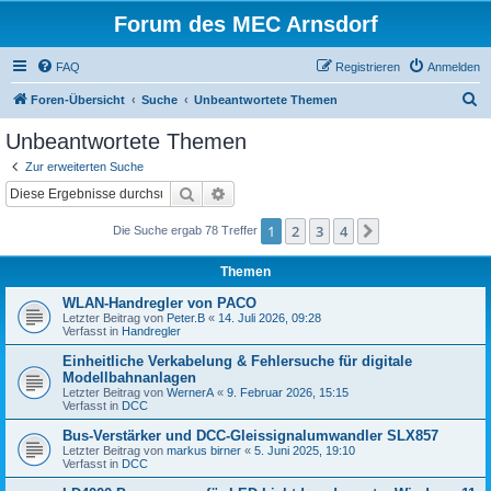
Forum des MEC Arnsdorf
FAQ
Registrieren
Anmelden
S
Foren-Übersicht
Suche
Unbeantwortete Themen
u
Unbeantwortete Themen
c
Zur erweiterten Suche
h
Suche
Erweiterte Suche
e
1
2
3
4
Nächste
Die Suche ergab 78 Treffer
Themen
WLAN-Handregler von PACO
Letzter Beitrag von
Peter.B
«
14. Juli 2026, 09:28
Verfasst in
Handregler
Einheitliche Verkabelung & Fehlersuche für digitale
Modellbahnanlagen
Letzter Beitrag von
WernerA
«
9. Februar 2026, 15:15
Verfasst in
DCC
Bus-Verstärker und DCC-Gleissignalumwandler SLX857
Letzter Beitrag von
markus birner
«
5. Juni 2025, 19:10
Verfasst in
DCC