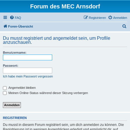
Forum des MEC Arnsdorf
FAQ
Registrieren
Anmelden
S
Foren-Übersicht
u
Du musst registriert und angemeldet sein, um Profile
c
anzuschauen.
h
Benutzername:
e
Passwort:
Ich habe mein Passwort vergessen
Angemeldet bleiben
Meinen Online-Status während dieser Sitzung verbergen
REGISTRIEREN
Du musst in diesem Forum registriert sein, um dich anmelden zu können. Die
Registrierung ist in wenigen Augenblicken erledigt und ermöglicht dir, auf