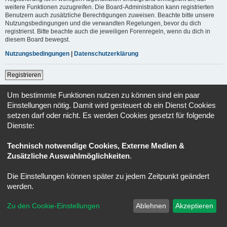
weitere Funktionen zuzugreifen. Die Board-Administration kann registrierten
Benutzern auch zusätzliche Berechtigungen zuweisen. Beachte bitte unsere
Nutzungsbedingungen und die verwandten Regelungen, bevor du dich
registrierst. Bitte beachte auch die jeweiligen Forenregeln, wenn du dich in
diesem Board bewegst.
Nutzungsbedingungen
|
Datenschutzerklärung
Registrieren
Um bestimmte Funktionen nutzen zu können sind ein paar
Foren-Übersicht
Alle Zeiten sind
UTC+02:00
Einstellungen nötig. Damit wird gesteuert ob ein Dienst Cookies
setzen darf oder nicht. Es werden Cookies gesetzt für folgende
Powered by
phpBB
® Forum Software © phpBB Limited
Dienste:
Deutsche Übersetzung durch
phpBB.de
Datenschutz
|
Nutzungsbedingungen
Technisch notwendige Cookies, Externe Medien &
Zusätzliche Auswahlmöglichkeiten
.
Die Einstellungen können später zu jedem Zeitpunkt geändert
werden.
Zu den Cookie-Einstellungen
Ablehnen
Akzeptieren