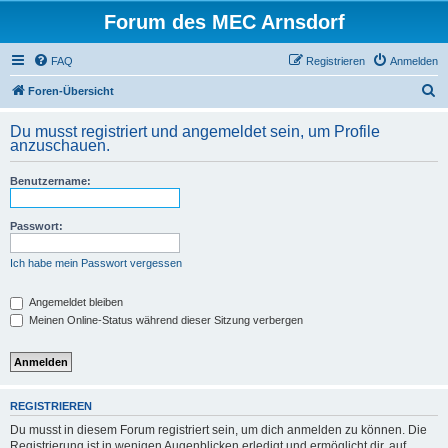
Forum des MEC Arnsdorf
FAQ
Registrieren
Anmelden
S
Foren-Übersicht
u
Du musst registriert und angemeldet sein, um Profile
c
anzuschauen.
h
Benutzername:
e
Passwort:
Ich habe mein Passwort vergessen
Angemeldet bleiben
Meinen Online-Status während dieser Sitzung verbergen
REGISTRIEREN
Du musst in diesem Forum registriert sein, um dich anmelden zu können. Die
Registrierung ist in wenigen Augenblicken erledigt und ermöglicht dir, auf