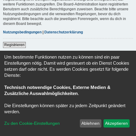
weitere Funktionen zuzugreifen. Die Board-Administration kann registrierten
Benutzern auch zusätzliche Berechtigungen zuweisen. Beachte bitte unsere
Nutzungsbedingungen und die verwandten Regelungen, bevor du dich
registrierst. Bitte beachte auch die jeweiligen Forenregeln, wenn du dich in
diesem Board bewegst.
Nutzungsbedingungen
|
Datenschutzerklärung
Registrieren
Um bestimmte Funktionen nutzen zu können sind ein paar
Foren-Übersicht
Alle Zeiten sind
UTC+02:00
Einstellungen nötig. Damit wird gesteuert ob ein Dienst Cookies
setzen darf oder nicht. Es werden Cookies gesetzt für folgende
Powered by
phpBB
® Forum Software © phpBB Limited
Dienste:
Deutsche Übersetzung durch
phpBB.de
Datenschutz
|
Nutzungsbedingungen
Technisch notwendige Cookies, Externe Medien &
Zusätzliche Auswahlmöglichkeiten
.
Die Einstellungen können später zu jedem Zeitpunkt geändert
werden.
Zu den Cookie-Einstellungen
Ablehnen
Akzeptieren