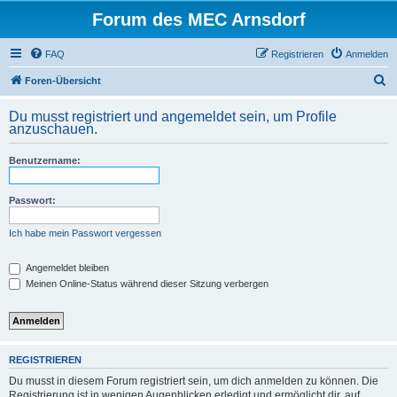
Forum des MEC Arnsdorf
FAQ
Registrieren
Anmelden
S
Foren-Übersicht
u
Du musst registriert und angemeldet sein, um Profile
c
anzuschauen.
h
Benutzername:
e
Passwort:
Ich habe mein Passwort vergessen
Angemeldet bleiben
Meinen Online-Status während dieser Sitzung verbergen
REGISTRIEREN
Du musst in diesem Forum registriert sein, um dich anmelden zu können. Die
Registrierung ist in wenigen Augenblicken erledigt und ermöglicht dir, auf