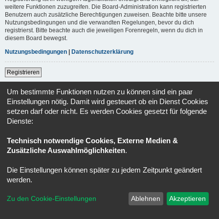
weitere Funktionen zuzugreifen. Die Board-Administration kann registrierten
Benutzern auch zusätzliche Berechtigungen zuweisen. Beachte bitte unsere
Nutzungsbedingungen und die verwandten Regelungen, bevor du dich
registrierst. Bitte beachte auch die jeweiligen Forenregeln, wenn du dich in
diesem Board bewegst.
Nutzungsbedingungen
|
Datenschutzerklärung
Registrieren
Um bestimmte Funktionen nutzen zu können sind ein paar
Foren-Übersicht
Alle Zeiten sind
UTC+02:00
Einstellungen nötig. Damit wird gesteuert ob ein Dienst Cookies
setzen darf oder nicht. Es werden Cookies gesetzt für folgende
Powered by
phpBB
® Forum Software © phpBB Limited
Dienste:
Deutsche Übersetzung durch
phpBB.de
Datenschutz
|
Nutzungsbedingungen
Technisch notwendige Cookies, Externe Medien &
Zusätzliche Auswahlmöglichkeiten
.
Die Einstellungen können später zu jedem Zeitpunkt geändert
werden.
Zu den Cookie-Einstellungen
Ablehnen
Akzeptieren