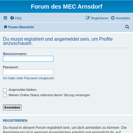
Forum des MEC Arnsdorf
FAQ
Registrieren
Anmelden
S
Foren-Übersicht
u
Du musst registriert und angemeldet sein, um Profile
c
anzuschauen.
h
Benutzername:
e
Passwort:
Ich habe mein Passwort vergessen
Angemeldet bleiben
Meinen Online-Status während dieser Sitzung verbergen
REGISTRIEREN
Du musst in diesem Forum registriert sein, um dich anmelden zu können. Die
Registrierung ist in wenigen Augenblicken erledigt und ermöglicht dir, auf