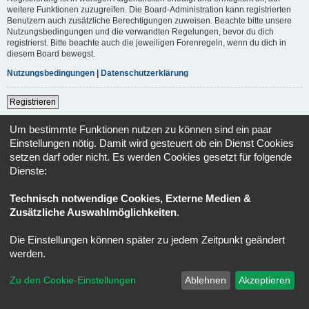
weitere Funktionen zuzugreifen. Die Board-Administration kann registrierten
Benutzern auch zusätzliche Berechtigungen zuweisen. Beachte bitte unsere
Nutzungsbedingungen und die verwandten Regelungen, bevor du dich
registrierst. Bitte beachte auch die jeweiligen Forenregeln, wenn du dich in
diesem Board bewegst.
Nutzungsbedingungen
|
Datenschutzerklärung
Registrieren
Um bestimmte Funktionen nutzen zu können sind ein paar
Foren-Übersicht
Alle Zeiten sind
UTC+02:00
Einstellungen nötig. Damit wird gesteuert ob ein Dienst Cookies
setzen darf oder nicht. Es werden Cookies gesetzt für folgende
Powered by
phpBB
® Forum Software © phpBB Limited
Dienste:
Deutsche Übersetzung durch
phpBB.de
Datenschutz
|
Nutzungsbedingungen
Technisch notwendige Cookies, Externe Medien &
Zusätzliche Auswahlmöglichkeiten
.
Die Einstellungen können später zu jedem Zeitpunkt geändert
werden.
Zu den Cookie-Einstellungen
Ablehnen
Akzeptieren