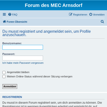
Forum des MEC Arnsdorf
FAQ
Registrieren
Anmelden
S
Foren-Übersicht
u
Du musst registriert und angemeldet sein, um Profile
c
anzuschauen.
h
Benutzername:
e
Passwort:
Ich habe mein Passwort vergessen
Angemeldet bleiben
Meinen Online-Status während dieser Sitzung verbergen
REGISTRIEREN
Du musst in diesem Forum registriert sein, um dich anmelden zu können. Die
Registrierung ist in wenigen Augenblicken erledigt und ermöglicht dir, auf