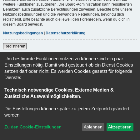
weitere Funktionen zuzugreifen. Die Board-Administration kann registrierten
Benutzern auch zusätzliche Berechtigungen zuweisen. Beachte bitte unsere
Nutzungsbedingungen und die verwandten Regelungen, bevor du dich
registrierst. Bitte beachte auch die jeweiligen Forenregeln, wenn du dich in
diesem Board bewegst.
Nutzungsbedingungen
|
Datenschutzerklärung
Registrieren
Um bestimmte Funktionen nutzen zu können sind ein paar
Foren-Übersicht
Alle Zeiten sind
UTC+02:00
Einstellungen nötig. Damit wird gesteuert ob ein Dienst Cookies
setzen darf oder nicht. Es werden Cookies gesetzt für folgende
Powered by
phpBB
® Forum Software © phpBB Limited
Dienste:
Deutsche Übersetzung durch
phpBB.de
Datenschutz
|
Nutzungsbedingungen
Technisch notwendige Cookies, Externe Medien &
Zusätzliche Auswahlmöglichkeiten
.
Die Einstellungen können später zu jedem Zeitpunkt geändert
werden.
Zu den Cookie-Einstellungen
Ablehnen
Akzeptieren