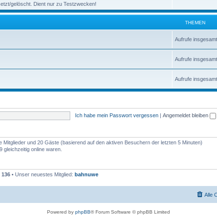
etzt/gelöscht. Dient nur zu Testzwecken!
THEMEN
Aufrufe insgesam
Aufrufe insgesam
Aufrufe insgesam
Ich habe mein Passwort vergessen
|
Angemeldet bleiben
re Mitglieder und 20 Gäste (basierend auf den aktiven Besuchern der letzten 5 Minuten)
 gleichzeitig online waren.
t
136
• Unser neuestes Mitglied:
bahnuwe
Alle 
Powered by
phpBB
® Forum Software © phpBB Limited