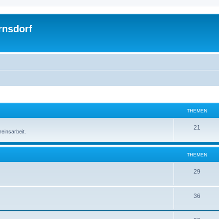
rnsdorf
THEMEN
21
einsarbeit.
THEMEN
29
36