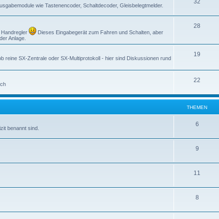
32
sgabemodule wie Tastenencoder, Schaltdecoder, Gleisbelegtmelder.
28
m Handregler
Dieses Eingabegerät zum Fahren und Schalten, aber
der Anlage.
19
ob reine SX-Zentrale oder SX-Multiprotokoll - hier sind Diskussionen rund
22
sch
THEMEN
6
it benannt sind.
9
11
8