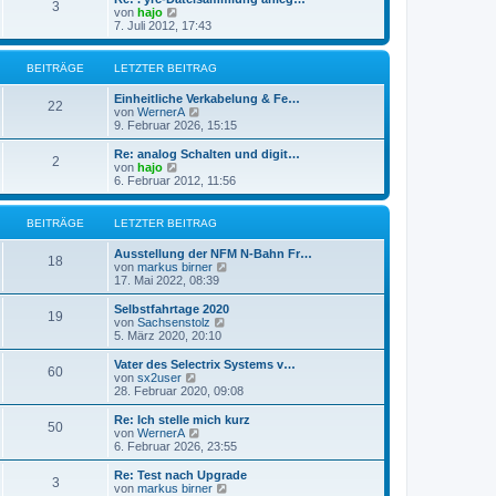
r
3
B
s
N
von
hajo
a
e
t
e
7. Juli 2012, 17:43
g
i
e
u
t
r
e
r
B
s
BEITRÄGE
LETZTER BEITRAG
a
e
t
g
i
e
Einheitliche Verkabelung & Fe…
t
r
22
N
von
WernerA
r
B
e
9. Februar 2026, 15:15
a
e
u
g
i
e
Re: analog Schalten und digit…
t
2
s
N
von
hajo
r
t
e
6. Februar 2012, 11:56
a
e
u
g
r
e
B
s
BEITRÄGE
LETZTER BEITRAG
e
t
i
e
Ausstellung der NFM N-Bahn Fr…
t
r
18
N
von
markus birner
r
B
e
17. Mai 2022, 08:39
a
e
u
g
i
e
Selbstfahrtage 2020
t
19
s
N
von
Sachsenstolz
r
t
e
5. März 2020, 20:10
a
e
u
g
r
e
Vater des Selectrix Systems v…
60
B
s
N
von
sx2user
e
t
e
28. Februar 2020, 09:08
i
e
u
t
r
e
Re: Ich stelle mich kurz
r
50
B
s
N
von
WernerA
a
e
t
e
6. Februar 2026, 23:55
g
i
e
u
t
r
e
Re: Test nach Upgrade
r
3
B
s
N
von
markus birner
a