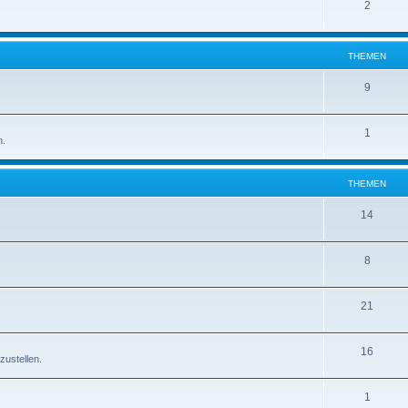
2
THEMEN
9
1
n.
THEMEN
14
8
21
16
zustellen.
1