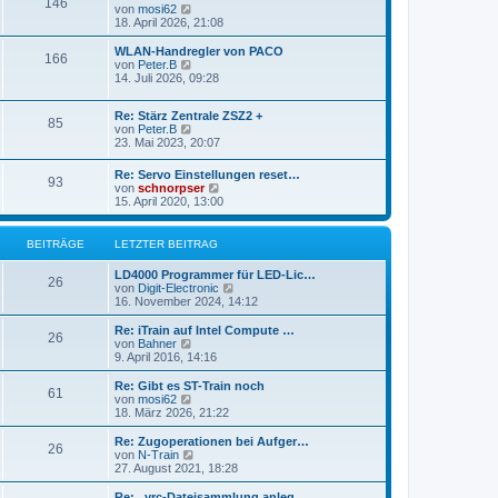
146
B
s
N
von
mosi62
e
t
e
18. April 2026, 21:08
i
e
u
t
r
e
WLAN-Handregler von PACO
r
166
B
s
N
von
Peter.B
a
e
t
e
14. Juli 2026, 09:28
g
i
e
u
t
r
e
r
B
Re: Stärz Zentrale ZSZ2 +
s
85
a
e
N
von
Peter.B
t
g
i
e
23. Mai 2023, 20:07
e
t
u
r
r
e
B
Re: Servo Einstellungen reset…
93
a
s
e
N
von
schnorpser
g
t
i
e
15. April 2020, 13:00
e
t
u
r
r
e
B
a
s
BEITRÄGE
LETZTER BEITRAG
e
g
t
i
e
LD4000 Programmer für LED-Lic…
t
r
26
N
von
Digit-Electronic
r
B
e
16. November 2024, 14:12
a
e
u
g
i
e
Re: iTrain auf Intel Compute …
t
26
s
N
von
Bahner
r
t
e
9. April 2016, 14:16
a
e
u
g
r
e
Re: Gibt es ST-Train noch
61
B
s
N
von
mosi62
e
t
e
18. März 2026, 21:22
i
e
u
t
r
e
Re: Zugoperationen bei Aufger…
r
26
B
s
N
von
N-Train
a
e
t
e
27. August 2021, 18:28
g
i
e
u
t
r
e
Re: . yrc-Dateisammlung anleg…