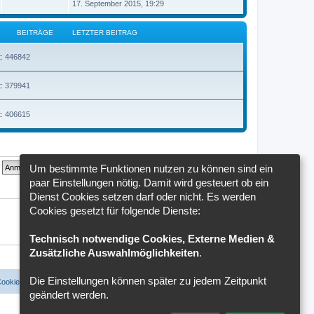
e
t
e
17. September 2015, 19:29
g
i
e
u
t
r
e
r
B
s
BEITRÄGE
LETZTER BEITRAG
a
e
t
g
i
e
t
r
t: 446842
r
B
a
e
g
i
t: 379941
t
r
a
g
t: 406615
Um bestimmte Funktionen nutzen zu können sind ein
paar Einstellungen nötig. Damit wird gesteuert ob ein
Dienst Cookies setzen darf oder nicht. Es werden
Cookies gesetzt für folgende Dienste:
Technisch notwendige Cookies, Externe Medien &
Zusätzliche Auswahlmöglichkeiten
.
Die Einstellungen können später zu jedem Zeitpunkt
Cookies löschen
Cookie-Einstellungen
Alle Zeiten sind
UTC+02:00
geändert werden.