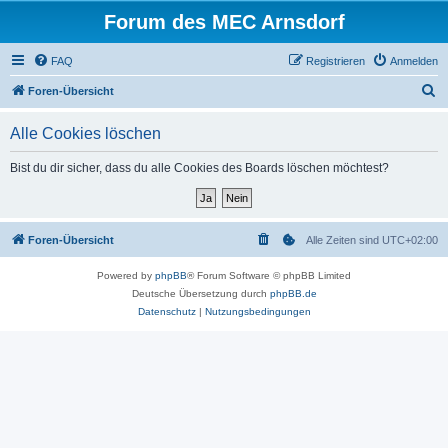
Forum des MEC Arnsdorf
FAQ
Registrieren
Anmelden
S
Foren-Übersicht
u
Alle Cookies löschen
c
h
Bist du dir sicher, dass du alle Cookies des Boards löschen möchtest?
e
Foren-Übersicht
Alle Zeiten sind
UTC+02:00
Powered by
phpBB
® Forum Software © phpBB Limited
Deutsche Übersetzung durch
phpBB.de
Datenschutz
|
Nutzungsbedingungen