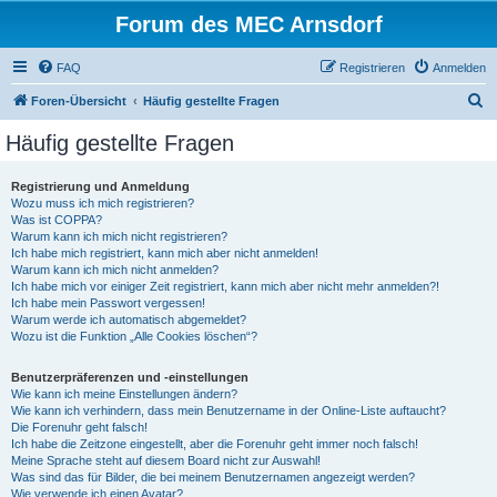
Forum des MEC Arnsdorf
FAQ
Registrieren
Anmelden
S
Foren-Übersicht
Häufig gestellte Fragen
u
Häufig gestellte Fragen
c
h
Registrierung und Anmeldung
Wozu muss ich mich registrieren?
e
Was ist COPPA?
Warum kann ich mich nicht registrieren?
Ich habe mich registriert, kann mich aber nicht anmelden!
Warum kann ich mich nicht anmelden?
Ich habe mich vor einiger Zeit registriert, kann mich aber nicht mehr anmelden?!
Ich habe mein Passwort vergessen!
Warum werde ich automatisch abgemeldet?
Wozu ist die Funktion „Alle Cookies löschen“?
Benutzerpräferenzen und -einstellungen
Wie kann ich meine Einstellungen ändern?
Wie kann ich verhindern, dass mein Benutzername in der Online-Liste auftaucht?
Die Forenuhr geht falsch!
Ich habe die Zeitzone eingestellt, aber die Forenuhr geht immer noch falsch!
Meine Sprache steht auf diesem Board nicht zur Auswahl!
Was sind das für Bilder, die bei meinem Benutzernamen angezeigt werden?
Wie verwende ich einen Avatar?