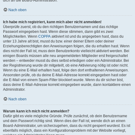
dich an die Board-Administration.
Nach oben
Ich habe mich registriert, kann mich aber nicht anmelden!
Überprüfe zuerst, ob du den richtigen Benutzernamen und das richtige
Passwort eingegeben hast. Wenn diese stimmen, dann gibt es zwei
Möglichkeiten. Wenn
COPPA
aktiviert ist und du angegeben hast, dass du
unter 13 Jahre alt bist, musst du bzw. einer deiner Eltern oder deiner
Erziehungsberechtigten den Anweisungen folgen, die du erhalten hast. Wenn
dies nicht der Fall ist, muss dein Benutzerkonto vielleicht aktiviert werden. Bei
einigen Boards müssen alle neu angemeldeten Mitglieder erst freigeschaltet
werden – entweder musst du dies selbst erledigen oder ein Administrator. Bei
der Registrierung wurde dir mitgeteilt, ob eine Aktivierung nötig ist oder nicht.
Wenn du eine E-Mail erhalten hast, folge den dort enthaltenen Anweisungen.
Ansonsten prüfe, ob du deine E-Mail-Adresse korrekt eingegeben hast oder
die E-Mail von einem Spam-Filter blockiert wurde. Wenn du dir sicher bist,
dass deine E-Mail-Adresse korrekt eingegeben wurde, dann kontaktiere einen
Administrator.
Nach oben
Warum kann ich mich nicht anmelden?
Dafür gibt es viele mögliche Gründe. Prüfe zunächst, ob dein Benutzername
und dein Passwort richtig sind. Wenn dies der Fall ist, wende dich an einen
Board-Administrator, um sicherzugehen, dass du nicht gesperrt wurdest. Es ist
ebenfalls möglich, dass ein Konfigurationsproblem mit der Website vorliegt,