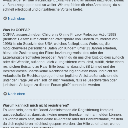
Avatarbilder, Private Nachrichten, E-Mail-Versand an andere Mitglieder, Beitritt
zu Benutzergruppen und so weiter. Wir empfehlen dir eine Anmeldung, da sie
schnell erledigt ist und dir zahlreiche Vorteile bietet.
Nach oben
Was ist COPPA?
COPPA, ausgeschrieben Children’s Online Privacy Protection Act of 1998
(deutsch: Gesetz zum Schutz der Privatsphäre von Kindern im Internet von
1998) ist ein Gesetz in den USA, welches festlegt, dass Websites, die
möglicherweise persönliche Daten von Kindern unter 13 Jahren erheben,
hierzu die Zustimmung der Eltern beziehungsweise des oder der
Erziehungsberechtigten benötigen. Wenn du dir unsicher bist, ob dies auf dich
oder die Website, auf der du dich zu registrieren versuchst, zutrifft, ziehe einen
rechtlichen Beistand zu Rate. Bitte beachte, dass phpBB Limited und der
Besitzer dieses Boards keine Rechtsberatung anbieten kann und nicht die
Anlaufstelle für Rechtsangelegenheiten jeglicher Art ist; außer solchen, die
unter der Frage „An wen soll ich mich wenden, falls es Beschwerden oder
juristische Anfragen zu diesem Forum gibt?“ behandelt werden.
Nach oben
Warum kann ich mich nicht registrieren?
Es kann sein, dass die Board-Administration die Registrierung komplett
ausgeschaltet hat, damit sich keine neuen Benutzer mehr anmelden können.
Es könnte auch sein, dass deine IP-Adresse oder der Benutzername, mit dem
du dich registrieren möchtest, gesperrt wurden. Um Hilfe zu erhalten, wende