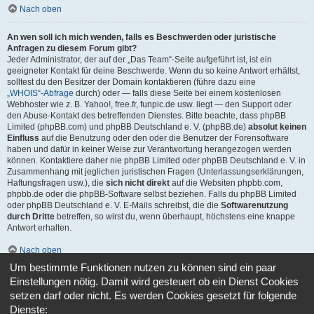
Nach oben
An wen soll ich mich wenden, falls es Beschwerden oder juristische
Anfragen zu diesem Forum gibt?
Jeder Administrator, der auf der „Das Team“-Seite aufgeführt ist, ist ein
geeigneter Kontakt für deine Beschwerde. Wenn du so keine Antwort erhältst,
solltest du den Besitzer der Domain kontaktieren (führe dazu eine
„WHOIS“-Abfrage
durch) oder — falls diese Seite bei einem kostenlosen
Webhoster wie z. B. Yahoo!, free.fr, funpic.de usw. liegt — den Support oder
den Abuse-Kontakt des betreffenden Dienstes. Bitte beachte, dass phpBB
Limited (phpBB.com) und phpBB Deutschland e. V. (phpBB.de)
absolut keinen
Einfluss
auf die Benutzung oder den oder die Benutzer der Forensoftware
haben und dafür in keiner Weise zur Verantwortung herangezogen werden
können. Kontaktiere daher nie phpBB Limited oder phpBB Deutschland e. V. in
Zusammenhang mit jeglichen juristischen Fragen (Unterlassungserklärungen,
Haftungsfragen usw.), die
sich nicht direkt
auf die Websiten phpbb.com,
phpbb.de oder die phpBB-Software selbst beziehen. Falls du phpBB Limited
oder phpBB Deutschland e. V. E-Mails schreibst, die die
Softwarenutzung
durch Dritte
betreffen, so wirst du, wenn überhaupt, höchstens eine knappe
Antwort erhalten.
Nach oben
Um bestimmte Funktionen nutzen zu können sind ein paar
Wie kann ich einen Administrator des Boards kontaktieren?
Einstellungen nötig. Damit wird gesteuert ob ein Dienst Cookies
Alle Benutzer des Boards können das Kontaktformular nutzen, wenn die
setzen darf oder nicht. Es werden Cookies gesetzt für folgende
Funktion durch die Board-Administration aktiviert wurde.
Dienste:
Mitglieder des Boards können zusätzlich den Link „Das Team“ verwenden.