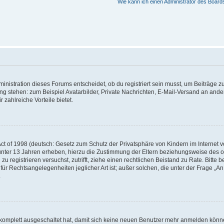
Wie kann ich einen Administrator des Board
istration dieses Forums entscheidet, ob du registriert sein musst, um Beiträge zu s
ung stehen: zum Beispiel Avatarbilder, Private Nachrichten, E-Mail-Versand an ander
 zahlreiche Vorteile bietet.
t of 1998 (deutsch: Gesetz zum Schutz der Privatsphäre von Kindern im Internet vo
unter 13 Jahren erheben, hierzu die Zustimmung der Eltern beziehungsweise des o
h zu registrieren versuchst, zutrifft, ziehe einen rechtlichen Beistand zu Rate. Bit
für Rechtsangelegenheiten jeglicher Art ist; außer solchen, die unter der Frage „
.
g komplett ausgeschaltet hat, damit sich keine neuen Benutzer mehr anmelden könn