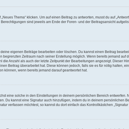
„Neues Thema“ klicken. Um auf einen Beitrag zu antworten, musst du auf „Antworte
e Berechtigungen sind jeweils am Ende der Foren- und der Beitragsansicht aufgeliste
r deine eigenen Beiträge bearbeiten oder löschen. Du kannst einen Beitrag bearbe
inen begrenzten Zeitraum nach seiner Erstellung möglich. Wenn bereits jemand auf de
 die Anzahl als auch der letzte Zeitpunkt der Bearbeitungen angezeigt. Dieser Hi
en Beitrag überarbeitet hat. Diese können jedoch, falls sie es für nötig halten, ei
hen können, wenn bereits jemand darauf geantwortet hat.
st eine solche in den Einstellungen in deinem persönlichen Bereich entwerfen. Na
eren. Du kannst eine Signatur auch hinzufügen, indem du in deinem persönlichen 
atur verfassen möchtest, so kannst du dort einfach das Kontrollkästchen „Signatu