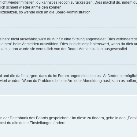
 nicht wieder mitteilen, du kannst es jedoch zurücksetzen. Dies machst du, indem 
 dich schnell wieder anmelden können.
ückzusetzen, so wende dich an die Board-Administration.
en“ nicht auswählst, wirst du nur für eine Sitzung angemeldet. Dies verhindert 
leiben“ beim Anmelden auswählen. Dies ist nicht empfehlenswert, wenn du dich an
 steht, dann wurde sie vermutlich von der Board-Administration ausgeschaltet.
 hat und die dafür sorgen, dass du im Forum angemeldet bleibst. Außerdem ermögli
tiviert wurden. Wenn du Probleme bei der An- oder Abmeldung hast, kann es helfen
n in der Datenbank des Boards gespeichert. Um diese zu ändern, gehe in den „Persö
nst du alle deine Einstellungen ändern.