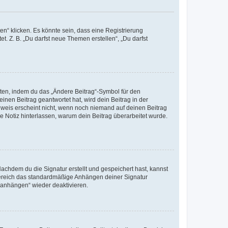
n“ klicken. Es könnte sein, dass eine Registrierung
t. Z. B. „Du darfst neue Themen erstellen“, „Du darfst
iten, indem du das „Ändere Beitrag“-Symbol für den
inen Beitrag geantwortet hat, wird dein Beitrag in der
nweis erscheint nicht, wenn noch niemand auf deinen Beitrag
ne Notiz hinterlassen, warum dein Beitrag überarbeitet wurde.
chdem du die Signatur erstellt und gespeichert hast, kannst
Bereich das standardmäßige Anhängen deiner Signatur
r anhängen“ wieder deaktivieren.