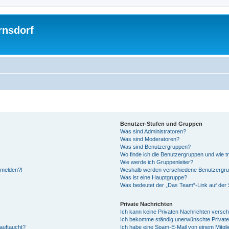
rnsdorf
Benutzer-Stufen und Gruppen
Was sind Administratoren?
Was sind Moderatoren?
Was sind Benutzergruppen?
Wo finde ich die Benutzergruppen und wie tr
Wie werde ich Gruppenleiter?
anmelden?!
Weshalb werden verschiedene Benutzergrupp
Was ist eine Hauptgruppe?
Was bedeutet der „Das Team“-Link auf der S
Private Nachrichten
Ich kann keine Privaten Nachrichten versch
Ich bekomme ständig unerwünschte Private
auftaucht?
Ich habe eine Spam-E-Mail von einem Mitgli