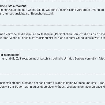
ine-Liste auftaucht?
n eine Option „Meinen Online-Status während dieser Sitzung verbergen“. Wenn du d
st dann als unsichtbarer Besucher gezählt.
en Zeitzone. In diesem Fall solltest du im „Persönlichen Bereich“ die für dich passe
den. Wenn du noch nicht registriert bist, ist dies ein guter Grund, dies jetzt zu tun
mer noch falsch!
t hast und die Zeit trotzdem noch falsch ist, geht die Uhr des Servers vermutlich fal
t installiert oder niemand hat das Forum bislang in deine Sprache übersetzt. Frag
, würden wir uns freuen, wenn du es übersetzen würdest. Weitere Informationen dazu