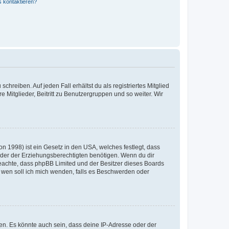
s kontaktieren?
chreiben. Auf jeden Fall erhältst du als registriertes Mitglied
e Mitglieder, Beitritt zu Benutzergruppen und so weiter. Wir
n 1998) ist ein Gesetz in den USA, welches festlegt, dass
der der Erziehungsberechtigten benötigen. Wenn du dir
te beachte, dass phpBB Limited und der Besitzer dieses Boards
An wen soll ich mich wenden, falls es Beschwerden oder
en. Es könnte auch sein, dass deine IP-Adresse oder der