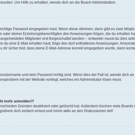
 wurden. Um Hilfe zu erhalten, wende dich an die Board-Administration.
 richtige Passwort eingegeben hast. Wenn diese stimmen, dann gibt es zwei Mögl
tern oder deiner Erziehungsberechtigten den Anweisungen folgen, die du erhalten ha
u angemeldeten Mitglieder erst freigeschaltet werden – entweder musst du dies selbs
. Wenn du eine E-Mail erhalten hast, folge den dort enthaltenen Anweisungen. Ansons
 dir sicher bist, dass deine E-Mail-Adresse korrekt eingegeben wurde, dann kontak
Benutzername und dein Passwort richtig sind. Wenn dies der Fall ist, wende dich a
ionsproblem mit der Website vorliegt, welches ein Administrator lösen muss.
icht mehr anmelden?!
erschieden Gründen deaktiviert oder gelöscht hat. Außerdem löschen viele Boards r
triere dich einfach erneut und nimm aktiv an den Diskussionen teil!