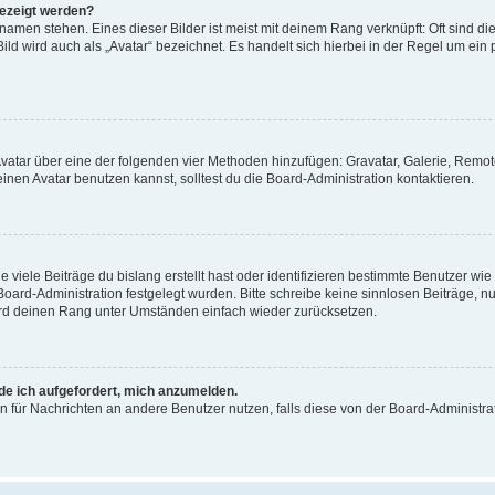
gezeigt werden?
amen stehen. Eines dieser Bilder ist meist mit deinem Rang verknüpft: Oft sind di
ld wird auch als „Avatar“ bezeichnet. Es handelt sich hierbei in der Regel um ein
 Avatar über eine der folgenden vier Methoden hinzufügen: Gravatar, Galerie, Rem
en Avatar benutzen kannst, solltest du die Board-Administration kontaktieren.
viele Beiträge du bislang erstellt hast oder identifizieren bestimmte Benutzer w
 Board-Administration festgelegt wurden. Bitte schreibe keine sinnlosen Beiträge
wird deinen Rang unter Umständen einfach wieder zurücksetzen.
rde ich aufgefordert, mich anzumelden.
ion für Nachrichten an andere Benutzer nutzen, falls diese von der Board-Administ