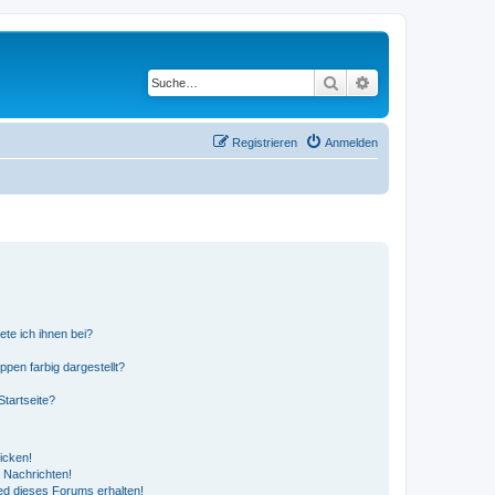
Suche
Erweiterte Suche
Registrieren
Anmelden
ete ich ihnen bei?
en farbig dargestellt?
tartseite?
icken!
 Nachrichten!
ed dieses Forums erhalten!