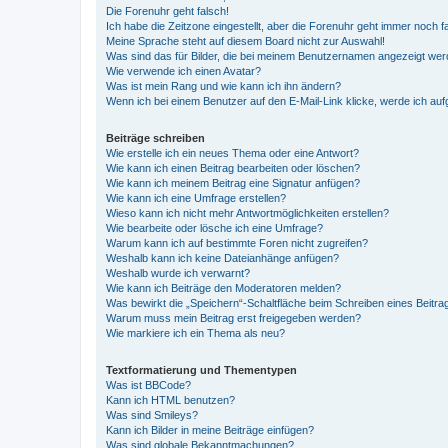
Die Forenuhr geht falsch!
Ich habe die Zeitzone eingestellt, aber die Forenuhr geht immer noch f
Meine Sprache steht auf diesem Board nicht zur Auswahl!
Was sind das für Bilder, die bei meinem Benutzernamen angezeigt we
Wie verwende ich einen Avatar?
Was ist mein Rang und wie kann ich ihn ändern?
Wenn ich bei einem Benutzer auf den E-Mail-Link klicke, werde ich au
Beiträge schreiben
Wie erstelle ich ein neues Thema oder eine Antwort?
Wie kann ich einen Beitrag bearbeiten oder löschen?
Wie kann ich meinem Beitrag eine Signatur anfügen?
Wie kann ich eine Umfrage erstellen?
Wieso kann ich nicht mehr Antwortmöglichkeiten erstellen?
Wie bearbeite oder lösche ich eine Umfrage?
Warum kann ich auf bestimmte Foren nicht zugreifen?
Weshalb kann ich keine Dateianhänge anfügen?
Weshalb wurde ich verwarnt?
Wie kann ich Beiträge den Moderatoren melden?
Was bewirkt die „Speichern“-Schaltfläche beim Schreiben eines Beitra
Warum muss mein Beitrag erst freigegeben werden?
Wie markiere ich ein Thema als neu?
Textformatierung und Thementypen
Was ist BBCode?
Kann ich HTML benutzen?
Was sind Smileys?
Kann ich Bilder in meine Beiträge einfügen?
Was sind globale Bekanntmachungen?