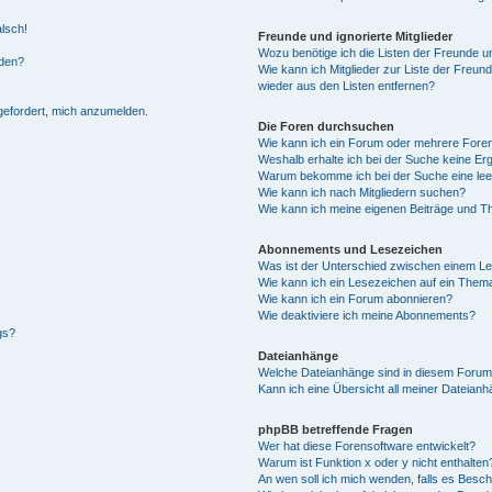
alsch!
Freunde und ignorierte Mitglieder
Wozu benötige ich die Listen der Freunde un
rden?
Wie kann ich Mitglieder zur Liste der Freund
wieder aus den Listen entfernen?
fgefordert, mich anzumelden.
Die Foren durchsuchen
Wie kann ich ein Forum oder mehrere For
Weshalb erhalte ich bei der Suche keine Er
Warum bekomme ich bei der Suche eine lee
Wie kann ich nach Mitgliedern suchen?
Wie kann ich meine eigenen Beiträge und T
Abonnements und Lesezeichen
Was ist der Unterschied zwischen einem L
Wie kann ich ein Lesezeichen auf ein Them
Wie kann ich ein Forum abonnieren?
Wie deaktiviere ich meine Abonnements?
gs?
Dateianhänge
Welche Dateianhänge sind in diesem Forum
Kann ich eine Übersicht all meiner Dateian
phpBB betreffende Fragen
Wer hat diese Forensoftware entwickelt?
Warum ist Funktion x oder y nicht enthalten
An wen soll ich mich wenden, falls es Besc