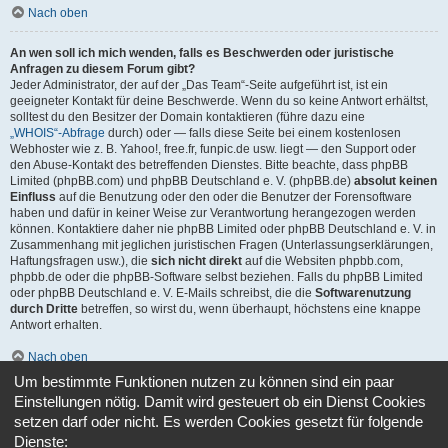
Nach oben
An wen soll ich mich wenden, falls es Beschwerden oder juristische
Anfragen zu diesem Forum gibt?
Jeder Administrator, der auf der „Das Team“-Seite aufgeführt ist, ist ein
geeigneter Kontakt für deine Beschwerde. Wenn du so keine Antwort erhältst,
solltest du den Besitzer der Domain kontaktieren (führe dazu eine
„WHOIS“-Abfrage
durch) oder — falls diese Seite bei einem kostenlosen
Webhoster wie z. B. Yahoo!, free.fr, funpic.de usw. liegt — den Support oder
den Abuse-Kontakt des betreffenden Dienstes. Bitte beachte, dass phpBB
Limited (phpBB.com) und phpBB Deutschland e. V. (phpBB.de)
absolut keinen
Einfluss
auf die Benutzung oder den oder die Benutzer der Forensoftware
haben und dafür in keiner Weise zur Verantwortung herangezogen werden
können. Kontaktiere daher nie phpBB Limited oder phpBB Deutschland e. V. in
Zusammenhang mit jeglichen juristischen Fragen (Unterlassungserklärungen,
Haftungsfragen usw.), die
sich nicht direkt
auf die Websiten phpbb.com,
phpbb.de oder die phpBB-Software selbst beziehen. Falls du phpBB Limited
oder phpBB Deutschland e. V. E-Mails schreibst, die die
Softwarenutzung
durch Dritte
betreffen, so wirst du, wenn überhaupt, höchstens eine knappe
Antwort erhalten.
Nach oben
Um bestimmte Funktionen nutzen zu können sind ein paar
Wie kann ich einen Administrator des Boards kontaktieren?
Einstellungen nötig. Damit wird gesteuert ob ein Dienst Cookies
Alle Benutzer des Boards können das Kontaktformular nutzen, wenn die
setzen darf oder nicht. Es werden Cookies gesetzt für folgende
Funktion durch die Board-Administration aktiviert wurde.
Dienste:
Mitglieder des Boards können zusätzlich den Link „Das Team“ verwenden.