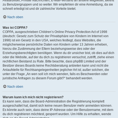
Avatarbilder, Private Nachrichten, E-Mail-Versand an andere Mitglieder, Beitritt
zu Benutzergruppen und so weiter. Wir empfehlen dir eine Anmeldung, da sie
schnell erledigt ist und dir zahlreiche Vorteile bietet.
Nach oben
Was ist COPPA?
COPPA, ausgeschrieben Children’s Online Privacy Protection Act of 1998
(deutsch: Gesetz zum Schutz der Privatsphäre von Kindern im Internet von
1998) ist ein Gesetz in den USA, welches festlegt, dass Websites, die
möglicherweise persönliche Daten von Kindern unter 13 Jahren erheben,
hierzu die Zustimmung der Eltern beziehungsweise des oder der
Erziehungsberechtigten benötigen. Wenn du dir unsicher bist, ob dies auf dich
oder die Website, auf der du dich zu registrieren versuchst, zutrifft, ziehe einen
rechtlichen Beistand zu Rate. Bitte beachte, dass phpBB Limited und der
Besitzer dieses Boards keine Rechtsberatung anbieten kann und nicht die
Anlaufstelle für Rechtsangelegenheiten jeglicher Art ist; außer solchen, die
unter der Frage „An wen soll ich mich wenden, falls es Beschwerden oder
juristische Anfragen zu diesem Forum gibt?“ behandelt werden.
Nach oben
Warum kann ich mich nicht registrieren?
Es kann sein, dass die Board-Administration die Registrierung komplett
ausgeschaltet hat, damit sich keine neuen Benutzer mehr anmelden können.
Es könnte auch sein, dass deine IP-Adresse oder der Benutzername, mit dem
du dich registrieren möchtest, gesperrt wurden. Um Hilfe zu erhalten, wende