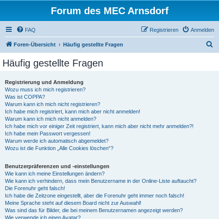
Forum des MEC Arnsdorf
FAQ
Registrieren
Anmelden
S
Foren-Übersicht
Häufig gestellte Fragen
u
Häufig gestellte Fragen
c
h
Registrierung und Anmeldung
Wozu muss ich mich registrieren?
e
Was ist COPPA?
Warum kann ich mich nicht registrieren?
Ich habe mich registriert, kann mich aber nicht anmelden!
Warum kann ich mich nicht anmelden?
Ich habe mich vor einiger Zeit registriert, kann mich aber nicht mehr anmelden?!
Ich habe mein Passwort vergessen!
Warum werde ich automatisch abgemeldet?
Wozu ist die Funktion „Alle Cookies löschen“?
Benutzerpräferenzen und -einstellungen
Wie kann ich meine Einstellungen ändern?
Wie kann ich verhindern, dass mein Benutzername in der Online-Liste auftaucht?
Die Forenuhr geht falsch!
Ich habe die Zeitzone eingestellt, aber die Forenuhr geht immer noch falsch!
Meine Sprache steht auf diesem Board nicht zur Auswahl!
Was sind das für Bilder, die bei meinem Benutzernamen angezeigt werden?
Wie verwende ich einen Avatar?