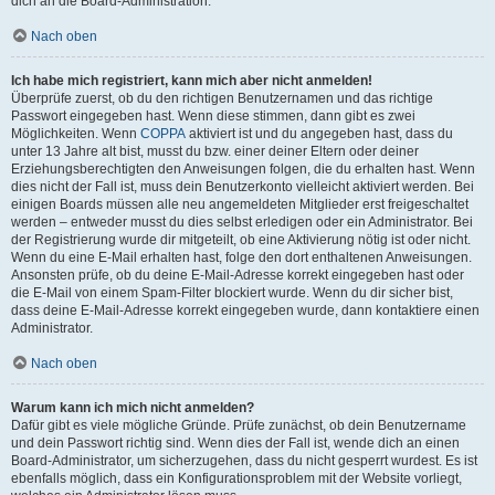
dich an die Board-Administration.
Nach oben
Ich habe mich registriert, kann mich aber nicht anmelden!
Überprüfe zuerst, ob du den richtigen Benutzernamen und das richtige
Passwort eingegeben hast. Wenn diese stimmen, dann gibt es zwei
Möglichkeiten. Wenn
COPPA
aktiviert ist und du angegeben hast, dass du
unter 13 Jahre alt bist, musst du bzw. einer deiner Eltern oder deiner
Erziehungsberechtigten den Anweisungen folgen, die du erhalten hast. Wenn
dies nicht der Fall ist, muss dein Benutzerkonto vielleicht aktiviert werden. Bei
einigen Boards müssen alle neu angemeldeten Mitglieder erst freigeschaltet
werden – entweder musst du dies selbst erledigen oder ein Administrator. Bei
der Registrierung wurde dir mitgeteilt, ob eine Aktivierung nötig ist oder nicht.
Wenn du eine E-Mail erhalten hast, folge den dort enthaltenen Anweisungen.
Ansonsten prüfe, ob du deine E-Mail-Adresse korrekt eingegeben hast oder
die E-Mail von einem Spam-Filter blockiert wurde. Wenn du dir sicher bist,
dass deine E-Mail-Adresse korrekt eingegeben wurde, dann kontaktiere einen
Administrator.
Nach oben
Warum kann ich mich nicht anmelden?
Dafür gibt es viele mögliche Gründe. Prüfe zunächst, ob dein Benutzername
und dein Passwort richtig sind. Wenn dies der Fall ist, wende dich an einen
Board-Administrator, um sicherzugehen, dass du nicht gesperrt wurdest. Es ist
ebenfalls möglich, dass ein Konfigurationsproblem mit der Website vorliegt,