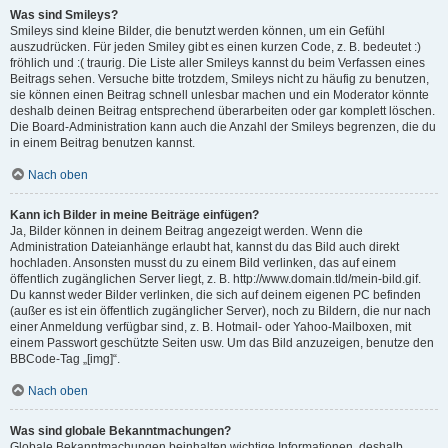
Was sind Smileys?
Smileys sind kleine Bilder, die benutzt werden können, um ein Gefühl
auszudrücken. Für jeden Smiley gibt es einen kurzen Code, z. B. bedeutet :)
fröhlich und :( traurig. Die Liste aller Smileys kannst du beim Verfassen eines
Beitrags sehen. Versuche bitte trotzdem, Smileys nicht zu häufig zu benutzen,
sie können einen Beitrag schnell unlesbar machen und ein Moderator könnte
deshalb deinen Beitrag entsprechend überarbeiten oder gar komplett löschen.
Die Board-Administration kann auch die Anzahl der Smileys begrenzen, die du
in einem Beitrag benutzen kannst.
Nach oben
Kann ich Bilder in meine Beiträge einfügen?
Ja, Bilder können in deinem Beitrag angezeigt werden. Wenn die
Administration Dateianhänge erlaubt hat, kannst du das Bild auch direkt
hochladen. Ansonsten musst du zu einem Bild verlinken, das auf einem
öffentlich zugänglichen Server liegt, z. B. http://www.domain.tld/mein-bild.gif.
Du kannst weder Bilder verlinken, die sich auf deinem eigenen PC befinden
(außer es ist ein öffentlich zugänglicher Server), noch zu Bildern, die nur nach
einer Anmeldung verfügbar sind, z. B. Hotmail- oder Yahoo-Mailboxen, mit
einem Passwort geschützte Seiten usw. Um das Bild anzuzeigen, benutze den
BBCode-Tag „[img]“.
Nach oben
Was sind globale Bekanntmachungen?
Globale Bekanntmachungen beinhalten wichtige Informationen, deshalb