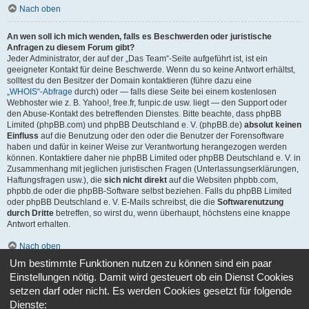
Nach oben
An wen soll ich mich wenden, falls es Beschwerden oder juristische
Anfragen zu diesem Forum gibt?
Jeder Administrator, der auf der „Das Team“-Seite aufgeführt ist, ist ein
geeigneter Kontakt für deine Beschwerde. Wenn du so keine Antwort erhältst,
solltest du den Besitzer der Domain kontaktieren (führe dazu eine
„WHOIS“-Abfrage
durch) oder — falls diese Seite bei einem kostenlosen
Webhoster wie z. B. Yahoo!, free.fr, funpic.de usw. liegt — den Support oder
den Abuse-Kontakt des betreffenden Dienstes. Bitte beachte, dass phpBB
Limited (phpBB.com) und phpBB Deutschland e. V. (phpBB.de)
absolut keinen
Einfluss
auf die Benutzung oder den oder die Benutzer der Forensoftware
haben und dafür in keiner Weise zur Verantwortung herangezogen werden
können. Kontaktiere daher nie phpBB Limited oder phpBB Deutschland e. V. in
Zusammenhang mit jeglichen juristischen Fragen (Unterlassungserklärungen,
Haftungsfragen usw.), die
sich nicht direkt
auf die Websiten phpbb.com,
phpbb.de oder die phpBB-Software selbst beziehen. Falls du phpBB Limited
oder phpBB Deutschland e. V. E-Mails schreibst, die die
Softwarenutzung
durch Dritte
betreffen, so wirst du, wenn überhaupt, höchstens eine knappe
Antwort erhalten.
Nach oben
Um bestimmte Funktionen nutzen zu können sind ein paar
Wie kann ich einen Administrator des Boards kontaktieren?
Einstellungen nötig. Damit wird gesteuert ob ein Dienst Cookies
Alle Benutzer des Boards können das Kontaktformular nutzen, wenn die
setzen darf oder nicht. Es werden Cookies gesetzt für folgende
Funktion durch die Board-Administration aktiviert wurde.
Dienste:
Mitglieder des Boards können zusätzlich den Link „Das Team“ verwenden.