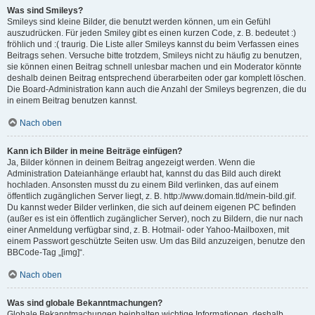
Was sind Smileys?
Smileys sind kleine Bilder, die benutzt werden können, um ein Gefühl
auszudrücken. Für jeden Smiley gibt es einen kurzen Code, z. B. bedeutet :)
fröhlich und :( traurig. Die Liste aller Smileys kannst du beim Verfassen eines
Beitrags sehen. Versuche bitte trotzdem, Smileys nicht zu häufig zu benutzen,
sie können einen Beitrag schnell unlesbar machen und ein Moderator könnte
deshalb deinen Beitrag entsprechend überarbeiten oder gar komplett löschen.
Die Board-Administration kann auch die Anzahl der Smileys begrenzen, die du
in einem Beitrag benutzen kannst.
Nach oben
Kann ich Bilder in meine Beiträge einfügen?
Ja, Bilder können in deinem Beitrag angezeigt werden. Wenn die
Administration Dateianhänge erlaubt hat, kannst du das Bild auch direkt
hochladen. Ansonsten musst du zu einem Bild verlinken, das auf einem
öffentlich zugänglichen Server liegt, z. B. http://www.domain.tld/mein-bild.gif.
Du kannst weder Bilder verlinken, die sich auf deinem eigenen PC befinden
(außer es ist ein öffentlich zugänglicher Server), noch zu Bildern, die nur nach
einer Anmeldung verfügbar sind, z. B. Hotmail- oder Yahoo-Mailboxen, mit
einem Passwort geschützte Seiten usw. Um das Bild anzuzeigen, benutze den
BBCode-Tag „[img]“.
Nach oben
Was sind globale Bekanntmachungen?
Globale Bekanntmachungen beinhalten wichtige Informationen, deshalb