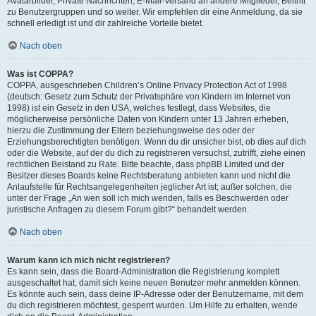
Avatarbilder, Private Nachrichten, E-Mail-Versand an andere Mitglieder, Beitritt
zu Benutzergruppen und so weiter. Wir empfehlen dir eine Anmeldung, da sie
schnell erledigt ist und dir zahlreiche Vorteile bietet.
Nach oben
Was ist COPPA?
COPPA, ausgeschrieben Children’s Online Privacy Protection Act of 1998
(deutsch: Gesetz zum Schutz der Privatsphäre von Kindern im Internet von
1998) ist ein Gesetz in den USA, welches festlegt, dass Websites, die
möglicherweise persönliche Daten von Kindern unter 13 Jahren erheben,
hierzu die Zustimmung der Eltern beziehungsweise des oder der
Erziehungsberechtigten benötigen. Wenn du dir unsicher bist, ob dies auf dich
oder die Website, auf der du dich zu registrieren versuchst, zutrifft, ziehe einen
rechtlichen Beistand zu Rate. Bitte beachte, dass phpBB Limited und der
Besitzer dieses Boards keine Rechtsberatung anbieten kann und nicht die
Anlaufstelle für Rechtsangelegenheiten jeglicher Art ist; außer solchen, die
unter der Frage „An wen soll ich mich wenden, falls es Beschwerden oder
juristische Anfragen zu diesem Forum gibt?“ behandelt werden.
Nach oben
Warum kann ich mich nicht registrieren?
Es kann sein, dass die Board-Administration die Registrierung komplett
ausgeschaltet hat, damit sich keine neuen Benutzer mehr anmelden können.
Es könnte auch sein, dass deine IP-Adresse oder der Benutzername, mit dem
du dich registrieren möchtest, gesperrt wurden. Um Hilfe zu erhalten, wende