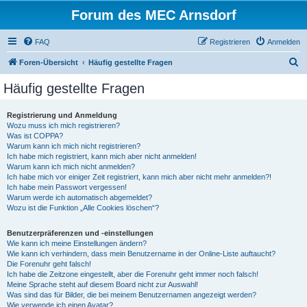
Forum des MEC Arnsdorf
FAQ
Registrieren
Anmelden
S
Foren-Übersicht
Häufig gestellte Fragen
u
Häufig gestellte Fragen
c
h
Registrierung und Anmeldung
Wozu muss ich mich registrieren?
e
Was ist COPPA?
Warum kann ich mich nicht registrieren?
Ich habe mich registriert, kann mich aber nicht anmelden!
Warum kann ich mich nicht anmelden?
Ich habe mich vor einiger Zeit registriert, kann mich aber nicht mehr anmelden?!
Ich habe mein Passwort vergessen!
Warum werde ich automatisch abgemeldet?
Wozu ist die Funktion „Alle Cookies löschen“?
Benutzerpräferenzen und -einstellungen
Wie kann ich meine Einstellungen ändern?
Wie kann ich verhindern, dass mein Benutzername in der Online-Liste auftaucht?
Die Forenuhr geht falsch!
Ich habe die Zeitzone eingestellt, aber die Forenuhr geht immer noch falsch!
Meine Sprache steht auf diesem Board nicht zur Auswahl!
Was sind das für Bilder, die bei meinem Benutzernamen angezeigt werden?
Wie verwende ich einen Avatar?