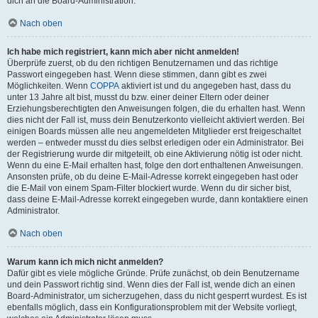
dich an die Board-Administration.
Nach oben
Ich habe mich registriert, kann mich aber nicht anmelden!
Überprüfe zuerst, ob du den richtigen Benutzernamen und das richtige
Passwort eingegeben hast. Wenn diese stimmen, dann gibt es zwei
Möglichkeiten. Wenn
COPPA
aktiviert ist und du angegeben hast, dass du
unter 13 Jahre alt bist, musst du bzw. einer deiner Eltern oder deiner
Erziehungsberechtigten den Anweisungen folgen, die du erhalten hast. Wenn
dies nicht der Fall ist, muss dein Benutzerkonto vielleicht aktiviert werden. Bei
einigen Boards müssen alle neu angemeldeten Mitglieder erst freigeschaltet
werden – entweder musst du dies selbst erledigen oder ein Administrator. Bei
der Registrierung wurde dir mitgeteilt, ob eine Aktivierung nötig ist oder nicht.
Wenn du eine E-Mail erhalten hast, folge den dort enthaltenen Anweisungen.
Ansonsten prüfe, ob du deine E-Mail-Adresse korrekt eingegeben hast oder
die E-Mail von einem Spam-Filter blockiert wurde. Wenn du dir sicher bist,
dass deine E-Mail-Adresse korrekt eingegeben wurde, dann kontaktiere einen
Administrator.
Nach oben
Warum kann ich mich nicht anmelden?
Dafür gibt es viele mögliche Gründe. Prüfe zunächst, ob dein Benutzername
und dein Passwort richtig sind. Wenn dies der Fall ist, wende dich an einen
Board-Administrator, um sicherzugehen, dass du nicht gesperrt wurdest. Es ist
ebenfalls möglich, dass ein Konfigurationsproblem mit der Website vorliegt,